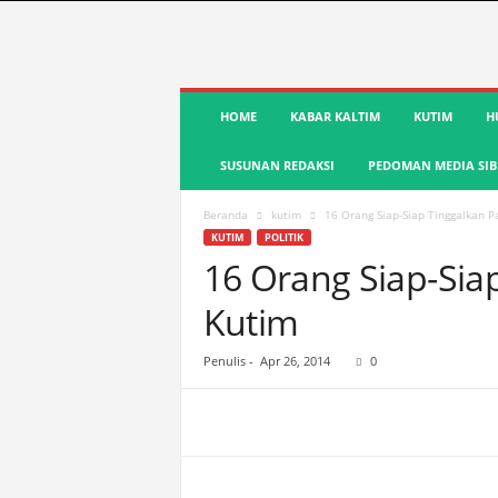
S
HOME
KABAR KALTIM
KUTIM
H
u
a
SUSUNAN REDAKSI
PEDOMAN MEDIA SIB
r
a
K
Beranda
kutim
16 Orang Siap-Siap Tinggalkan 
u
KUTIM
POLITIK
t
16 Orang Siap-Sia
i
Kutim
m
|
T
Penulis
-
Apr 26, 2014
0
e
r
d
e
p
a