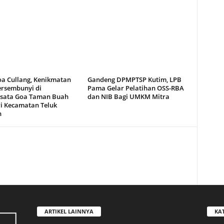
oa Cullang, Kenikmatan
Gandeng DPMPTSP Kutim, LPB
ersembunyi di
Pama Gelar Pelatihan OSS-RBA
sata Goa Taman Buah
dan NIB Bagi UMKM Mitra
i Kecamatan Teluk
n
ARTIKEL LAINNYA
KA