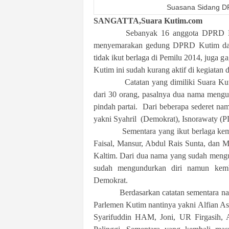
Suasana Sidang D
SANGATTA,Suara Kutim.com
Sebanyak 16 anggota DPRD Ku
menyemarakan gedung DPRD Kutim dal
tidak ikut berlaga di Pemilu 2014, juga
Kutim ini sudah kurang aktif di kegiatan 
Catatan yang dimiliki Suara K
dari 30 orang, pasalnya dua nama mengun
pindah partai.
Dari beberapa sederet na
yakni Syahril
(Demokrat), Isnorawaty (P
Sementara yang ikut berlaga k
Faisal, Mansur, Abdul Rais Sunta, dan 
Kaltim. Dari dua nama yang sudah mengun
sudah mengundurkan diri namun kemba
Demokrat.
Berdasarkan catatan sementara 
Parlemen Kutim nantinya yakni Alfian A
Syarifuddin HAM, Joni, UR Firgasih, 