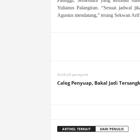
Palinggi. Sementara yang kembali mas
Yulianus Palangiran. “Sesuai jadwal ji
Agustus mendatang,” terang Sekwan Arif 
Artikulli paraprak
Caleg Penyuap, Bakal Jadi Tersang
ARTIKEL TERKAIT
DARI PENULIS