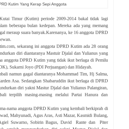
PRD Kutim Yang Kerap Sepi Anggota
tai Timur (Kutim) periode 2009-2014 bakal tidak lagi
am beberapa bulan kedepan. Mereka ada yang memang
 gagal meraup suara banyak.Karenanya, ke 16 anggota DPRD
dewan.
utim.com, sekarang ini anggota DPRD Kutim ada 28 orang
durkan diri diantaranya Mastuir Djalal dan Yulianus yang
ma anggota DPRD Kutim yang tidak ikut berlaga di Pemilu
DK), Sukarni Joyo (PDI Perjuangan) dan Hidayah.
embali namun gagal diantaranya Mohammad Tim, Hj Salma,
Marden Asa. Sedangkan Shabaruddin ikut berlaga di DPRD
durkan diri yakni Mastur Djalal dan Yulianus Palangiran,
li terpilih masing-masing melalui Partai Hanura dan
nama-nama anggota DPRD Kutim yang kembali berkiprah di
swad, Mahyunadi, Agus Aras, Asti Mazar, Kasmidi Bulang,
Agiel Suwarno, Sobirin Bagus, David
Rante dan
Piter