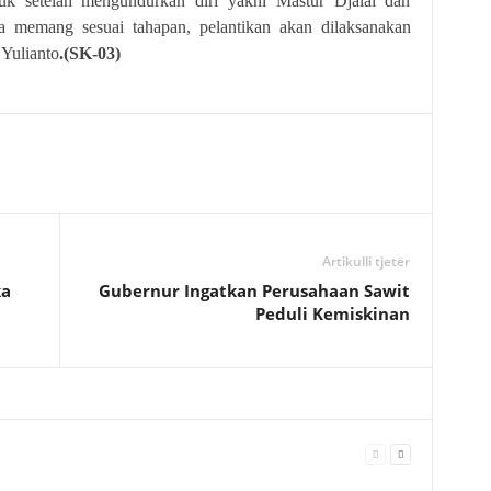
uk setelah mengundurkan diri yakni Mastur Djalal dan
ka memang sesuai tahapan, pelantikan akan dilaksanakan
Yulianto
.(SK-03)
Artikulli tjetër
ka
Gubernur Ingatkan Perusahaan Sawit
Peduli Kemiskinan