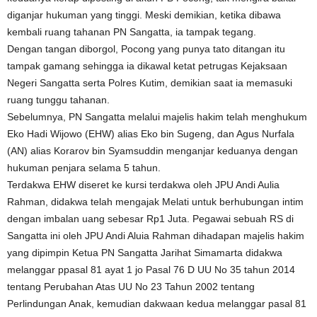
diganjar hukuman yang tinggi. Meski demikian, ketika dibawa
kembali ruang tahanan PN Sangatta, ia tampak tegang.
Dengan tangan diborgol, Pocong yang punya tato ditangan itu
tampak gamang sehingga ia dikawal ketat petrugas Kejaksaan
Negeri Sangatta serta Polres Kutim, demikian saat ia memasuki
ruang tunggu tahanan.
Sebelumnya, PN Sangatta melalui majelis hakim telah menghukum
Eko Hadi Wijowo (EHW) alias Eko bin Sugeng, dan Agus Nurfala
(AN) alias Korarov bin Syamsuddin menganjar keduanya dengan
hukuman penjara selama 5 tahun.
Terdakwa EHW diseret ke kursi terdakwa oleh JPU Andi Aulia
Rahman, didakwa telah mengajak Melati untuk berhubungan intim
dengan imbalan uang sebesar Rp1 Juta. Pegawai sebuah RS di
Sangatta ini oleh JPU Andi Aluia Rahman dihadapan majelis hakim
yang dipimpin Ketua PN Sangatta Jarihat Simamarta didakwa
melanggar ppasal 81 ayat 1 jo Pasal 76 D UU No 35 tahun 2014
tentang Perubahan Atas UU No 23 Tahun 2002 tentang
Perlindungan Anak, kemudian dakwaan kedua melanggar pasal 81