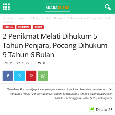
Beranda
hukum
2 Penikmat Melati Dihukum 5 Tahun Penjara, Pocong Dihukum 9
Tahun 6...
HUKUM
KRIMINAL
KUTIM
2 Penikmat Melati Dihukum 5
Tahun Penjara, Pocong Dihukum
9 Tahun 6 Bulan
Penulis
-
Sep 21, 2016
0
Terpidana Pocong dijaga ketat petugas setelah dinyatkaan bersalah mengancam dan
memaksa Melati (16) berhubungan badan. Ia dihukum 9 tahun 6 bulan penjara oleh
Majelis PN Sanggata, Rabu (21/9) petang tadi.
Dibaca 28