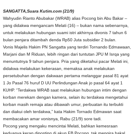
SANGATTA,Suara Kutim.com (21/9)
Wahyudin Rianto Abubakar (WRAB) alias Pocong bin Abu Bakar –
yang didakwa mengancam Melati (16) – bukan nama sebenarnya,
untuk melakukan hubungan suami istri akhirnya divonis 7 tahun 6
bulan penjara ditambah denda Rp50 Juta subsidier 2 bulan.
Vonis Majelis Hakim PN Sangatta yang terdiri Tornando Edmawaan,
Marjani dan M Riduan, lebih ringan dari tuntutan JPU M Isrqa yang
menuntutnya 9 tahun penjara. Pria yang diketahui pacar Melati ini,
didakwa melakukan kekerasan, memaksa anak melakukan
persetubuhan dengan dakwaan pertama melanggar pasal 81 ayat
1 Jo Pasal 76 huruf D UU Perlindungan Anak jo pasal 64 ayat 1
KUHP. “Terdakwa WRAB saat melakukan hubungan intim dengan
korban merekam dengan kamera, selain itu terdakwa mengetahui
korban masih remaja atau dibawah umur, perbuatan itu terbukti
dan diakui oleh terdakwa,” kata Hakim Tornado Edmawan saat
membacakan amar vonisnya, Rabu (21/9) sore tadi.
Pocong yang mengaku mencintai Melati, bahkan kemesraan
keduanya kerap diposting di akun FB Pocong, tak mengira bakal