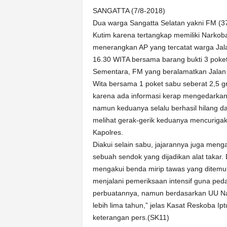
k
SANGATTA (7/8-2018)
u
Dua warga Sangatta Selatan yakni FM (3
r
a
Kutim karena tertangkap memiliki Narkob
t
menerangkan AP yang tercatat warga Jala
16.30 WITA bersama barang bukti 3 poket
Sementara, FM yang beralamatkan Jalan 
Wita bersama 1 poket sabu seberat 2,5 
karena ada informasi kerap mengedarkan s
namun keduanya selalu berhasil hilang d
melihat gerak-gerik keduanya mencurigak
Kapolres.
Diakui selain sabu, jajarannya juga meng
sebuah sendok yang dijadikan alat taka
mengakui benda mirip tawas yang ditemuk
menjalani pemeriksaan intensif guna pe
perbuatannya, namun berdasarkan UU N
lebih lima tahun,” jelas Kasat Reskoba 
keterangan pers.(SK11)