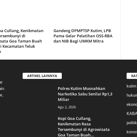
oa Cullang, Kenikmatan
Gandeng DPMPTSP Kutim, LPB
ersembunyi di
Pama Gelar Pelatihan OSS-RBA
sata Goa Taman Buah
dan NIB Bagi UMKM Mitra
i Kecamatan Teluk
n
ARTIKEL LAINNYA
KA
ar
kutim
Polres Kutim Musnahkan
in.
Narkotika Sabu Senilai Rp1,3
e,
huku
Miliar
ekon
Agu 2, 2026
KABA
Kopi Goa Cullang,
politik
Kenikmatan Rasa
Tersembunyi di Agrowisata
krimin
Goa Taman Buah...