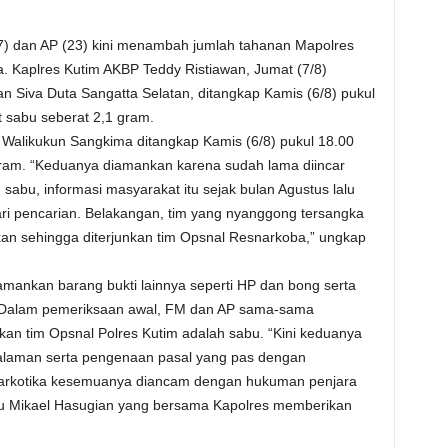
7) dan AP (23) kini menambah jumlah tahanan Mapolres
a. Kaplres Kutim AKBP Teddy Ristiawan, Jumat (7/8)
n Siva Duta Sangatta Selatan, ditangkap Kamis (6/8) pukul
 sabu seberat 2,1 gram.
Walikukun Sangkima ditangkap Kamis (6/8) pukul 18.00
gram. “Keduanya diamankan karena sudah lama diincar
abu, informasi masyarakat itu sejak bulan Agustus lalu
ari pencarian. Belakangan, tim yang nyanggong tersangka
an sehingga diterjunkan tim Opsnal Resnarkoba,” ungkap
amankan barang bukti lainnya seperti HP dan bong serta
r. Dalam pemeriksaan awal, FM dan AP sama-sama
an tim Opsnal Polres Kutim adalah sabu. “Kini keduanya
dalaman serta pengenaan pasal yang pas dengan
arkotika kesemuanya diancam dengan hukuman penjara
Iptu Mikael Hasugian yang bersama Kapolres memberikan