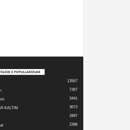
TEGORI E POPULLARIZUAR
13567
7387
m
3441
omi
3073
R KALTIM
2897
2398
al