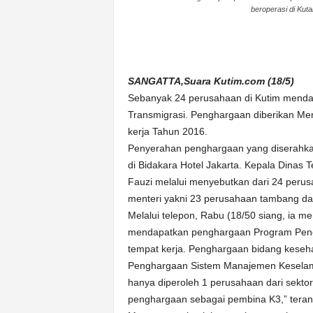
beroperasi di Kuta
n
&
A
k
u
SANGATTA,Suara Kutim.com (18/5)
r
Sebanyak 24 perusahaan di Kutim menda
a
Transmigrasi. Penghargaan diberikan Mena
t
kerja Tahun 2016.
Penyerahan penghargaan yang diserahkan
di Bidakara Hotel Jakarta. Kepala Dinas 
Fauzi melalui menyebutkan dari 24 peru
menteri yakni 23 perusahaan tambang da
Melalui telepon, Rabu (18/50 siang, ia m
mendapatkan penghargaan Program Penc
tempat kerja. Penghargaan bidang keseha
Penghargaan Sistem Manajemen Keselama
hanya diperoleh 1 perusahaan dari sekto
penghargaan sebagai pembina K3,” teran