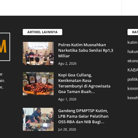
ARTIKEL LAINNYA
KA
kutim
Polres Kutim Musnahkan
Narkotika Sabu Senilai Rp1,3
huku
Miliar
ekon
Agu 2, 2026
KABA
ar
Kopi Goa Cullang,
politik
Kenikmatan Rasa
in.
Tersembunyi di Agrowisata
e,
krimin
Goa Taman Buah...
keseh
Agu 1, 2026
Gandeng DPMPTSP Kutim,
LPB Pama Gelar Pelatihan
OSS-RBA dan NIB Bagi...
Jul 28, 2026