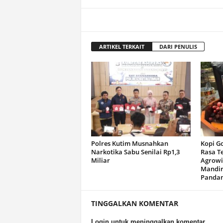
ARTIKEL TERKAIT
DARI PENULIS
Polres Kutim Musnahkan
Kopi G
Narkotika Sabu Senilai Rp1,3
Rasa T
Miliar
Agrowi
Mandir
Panda
TINGGALKAN KOMENTAR
Login untuk meninggalkan komentar