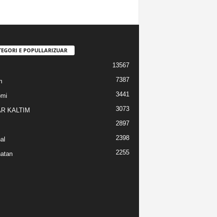
TEGORI E POPULLARIZUAR
13567
7387
m
3441
omi
3073
R KALTIM
2897
2398
al
2255
atan