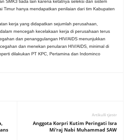
 SMK3 tiada lain karena ketatnya seleksi dan sistem
utai Timur hanya mendapatkan penilaian dari tim Kabupaten
tan kerja yang didapatkan sejumlah perusahaan,
 dalam mencegah kecelakaan kerja di perusahaan terus
cegahan dan penanggulangan HIV/AIDS menunjukkan
cegahan dan menekan penularan HIV/AIDS, minimal di
perti dilakukan PT KPC, Pertamina dan Indominco
Artikulli tjetër
,
Anggota Korpri Kutim Peringati Isra
ans
Mi’raj Nabi Muhammad SAW