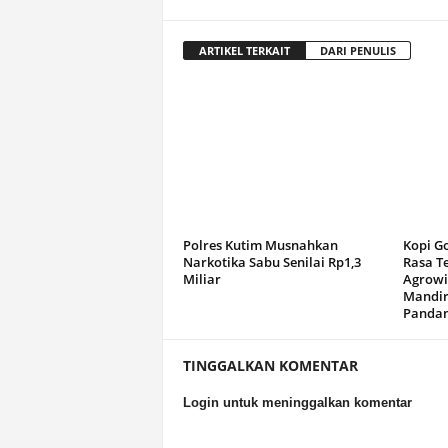
ARTIKEL TERKAIT
DARI PENULIS
Polres Kutim Musnahkan
Kopi G
Narkotika Sabu Senilai Rp1,3
Rasa T
Miliar
Agrowi
Mandir
Panda
TINGGALKAN KOMENTAR
Login untuk meninggalkan komentar