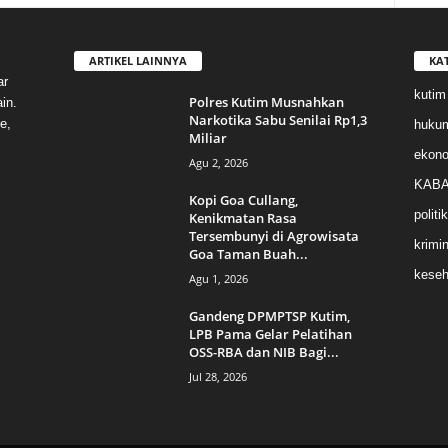
ARTIKEL LAINNYA
KA
ar
kutim
Polres Kutim Musnahkan
in.
Narkotika Sabu Senilai Rp1,3
e,
huku
Miliar
ekon
Agu 2, 2026
KABA
Kopi Goa Cullang,
politik
Kenikmatan Rasa
Tersembunyi di Agrowisata
krimin
Goa Taman Buah...
keseh
Agu 1, 2026
Gandeng DPMPTSP Kutim,
LPB Pama Gelar Pelatihan
OSS-RBA dan NIB Bagi...
Jul 28, 2026