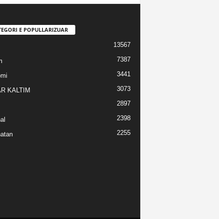
TEGORI E POPULLARIZUAR
13567
7387
m
3441
omi
3073
R KALTIM
2897
2398
al
2255
atan