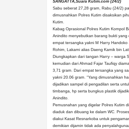
k
SANGATTA,Suara Kutim.com (24/2)
u
Sabu seberat 27,28 gram, Rabu (24/2) pa
r
dimusnahkan Polres Kutim disaksikan pih
a
Kutim.
t
Kabag Oprasional Polres Kutim Kompol
Anindito menyebutkan barang bukti yang 
empat tersangka yakni M Harry Handoko al
Rohim, Lakami alias Daeng Kamik bin Lat
Diungkapkan dari tangan Harry – warga Sa
kemudian dari Ahmad Fajar Taufiqy diama
3,71 gram. Dari empat tersangka yang sa
yakni 20.06 gram. “Yang dimusnahkan han
dijadikan sampel di pengadilan serta untu
timbanga, hp serta bungkus plastik dijad
Anindito.
Pemusnahan yang digelar Polres Kutim di
diaduk dan dibuang ke dalam WC. Proses 
diakui Kasat Resnarkoba untuk pengamanan
demikian dijamin tidak ada penyalahguna