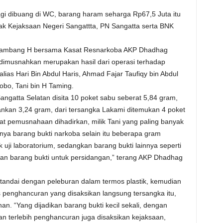
gi dibuang di WC, barang haram seharga Rp67,5 Juta itu
ak Kejaksaan Negeri Sangattta, PN Sangatta serta BNK
 Bambang H bersama Kasat Resnarkoba AKP Dhadhag
dimusnahkan merupakan hasil dari operasi terhadap
ias Hari Bin Abdul Haris, Ahmad Fajar Taufiqy bin Abdul
obo, Tani bin H Taming.
ngatta Selatan disita 10 poket sabu seberat 5,84 gram,
nkan 3,24 gram, dari tersangka Lakami ditemukan 4 poket
at pemusnahaan dihadirkan, milik Tani yang paling banyak
ya barang bukti narkoba selain itu beberapa gram
k uji laboratorium, sedangkan barang bukti lainnya seperti
ikan barang bukti untuk persidangan,” terang AKP Dhadhag
tandai dengan peleburan dalam termos plastik, kemudian
penghancuran yang disaksikan langsung tersangka itu,
. “Yang dijadikan barang bukti kecil sekali, dengan
an terlebih penghancuran juga disaksikan kejaksaan,