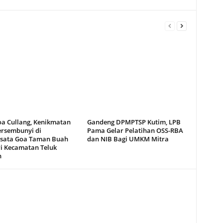
oa Cullang, Kenikmatan
Gandeng DPMPTSP Kutim, LPB
ersembunyi di
Pama Gelar Pelatihan OSS-RBA
sata Goa Taman Buah
dan NIB Bagi UMKM Mitra
i Kecamatan Teluk
n