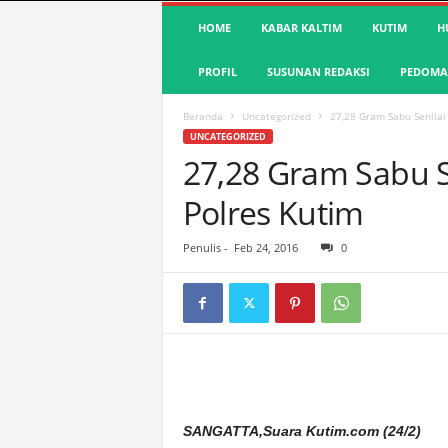
S
HOME
KABAR KALTIM
KUTIM
H
u
a
PROFIL
SUSUNAN REDAKSI
PEDOMAN
r
a
K
Beranda
Uncategorized
27,28 Gram Sabu Senila
u
UNCATEGORIZED
t
27,28 Gram Sabu 
i
Polres Kutim
m
|
T
Penulis
-
Feb 24, 2016
0
e
r
d
e
p
a
n
&
A
SANGATTA,Suara Kutim.com (24/2)