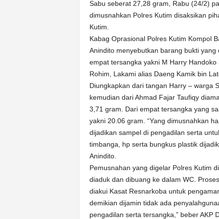
k
Sabu seberat 27,28 gram, Rabu (24/2) pa
u
dimusnahkan Polres Kutim disaksikan pih
r
Kutim.
a
Kabag Oprasional Polres Kutim Kompol
t
Anindito menyebutkan barang bukti yang 
empat tersangka yakni M Harry Handoko al
Rohim, Lakami alias Daeng Kamik bin Lat
Diungkapkan dari tangan Harry – warga Sa
kemudian dari Ahmad Fajar Taufiqy diama
3,71 gram. Dari empat tersangka yang sa
yakni 20.06 gram. “Yang dimusnahkan han
dijadikan sampel di pengadilan serta untu
timbanga, hp serta bungkus plastik dijad
Anindito.
Pemusnahan yang digelar Polres Kutim di
diaduk dan dibuang ke dalam WC. Proses 
diakui Kasat Resnarkoba untuk pengamanan
demikian dijamin tidak ada penyalahguna
pengadilan serta tersangka,” beber AKP 