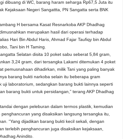
gi dibuang di WC, barang haram seharga Rp67,5 Juta itu
ak Kejaksaan Negeri Sangattta, PN Sangatta serta BNK
 Bambang H bersama Kasat Resnarkoba AKP Dhadhag
dimusnahkan merupakan hasil dari operasi terhadap
ias Hari Bin Abdul Haris, Ahmad Fajar Taufiqy bin Abdul
obo, Tani bin H Taming.
ngatta Selatan disita 10 poket sabu seberat 5,84 gram,
nkan 3,24 gram, dari tersangka Lakami ditemukan 4 poket
at pemusnahaan dihadirkan, milik Tani yang paling banyak
ya barang bukti narkoba selain itu beberapa gram
k uji laboratorium, sedangkan barang bukti lainnya seperti
ikan barang bukti untuk persidangan,” terang AKP Dhadhag
tandai dengan peleburan dalam termos plastik, kemudian
penghancuran yang disaksikan langsung tersangka itu,
. “Yang dijadikan barang bukti kecil sekali, dengan
an terlebih penghancuran juga disaksikan kejaksaan,
Dhadhag Anindito.