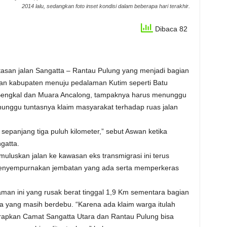
2014 lalu, sedangkan foto inset kondisi dalam beberapa hari terakhir.
Dibaca 82
asan jalan Sangatta – Rantau Pulung yang menjadi bagian
alan kabupaten menuju pedalaman Kutim seperti Batu
Bengkal dan Muara Ancalong, tampaknya harus menunggu
unggu tuntasnya klaim masyarakat terhadap ruas jalan
sepanjang tiga puluh kilometer,” sebut Aswan ketika
gatta.
uluskan jalan ke kawasan eks transmigrasi ini terus
menyempurnakan jembatan yang ada serta memperkeras
aman ini yang rusak berat tinggal 1,9 Km sementara bagian
da yang masih berdebu. “Karena ada klaim warga itulah
arapkan Camat Sangatta Utara dan Rantau Pulung bisa