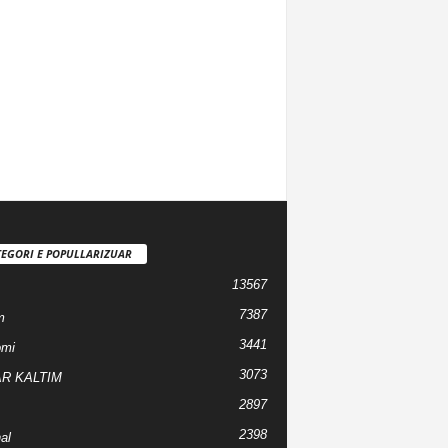
EGORI E POPULLARIZUAR
13567
7387
m
3441
omi
3073
R KALTIM
2897
2398
al