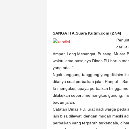
n
&
A
k
u
SANGATTA,Suara Kutim.com (27/4)
r
Penunt
a
dari j
t
Ampar, Long Mesangat, Busang, Muara 
waktu lama pasalnya Dinas PU harus men
yang ada. “
Ngak tanggung-tanggung yang diklaim itu 
ditanya soal perbaikan jalan Ranpul – San
Ia mengakui, upaya perbaikan hingga mem
dilakukan seperti memangkas gunung, 
badan jalan.
Catatan Dinas PU, urat nadi warga pedal
lain bisa dilewati dengan mudah meski a
perbaikan yang terparah terkendala, dih