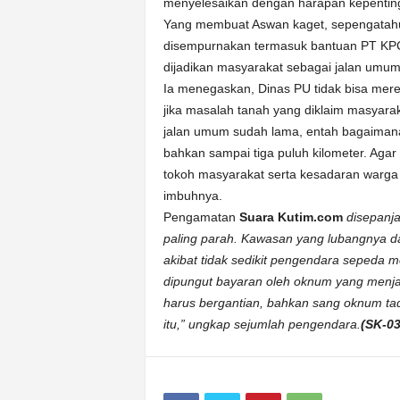
menyelesaikan dengan harapan kepenting
Yang membuat Aswan kaget, sepengatahu
disempurnakan termasuk bantuan PT KPC. S
dijadikan masyarakat sebagai jalan umum
Ia menegaskan, Dinas PU tidak bisa mer
jika masalah tanah yang diklaim masyarak
jalan umum sudah lama, entah bagaimana 
bahkan sampai tiga puluh kilometer. Aga
tokoh masyarakat serta kesadaran warga 
imbuhnya.
Pengamatan
Suara Kutim.com
disepanjan
paling parah. Kawasan yang lubangnya dal
akibat tidak sedikit pengendara sepeda mo
dipungut bayaran oleh oknum yang menja
harus bergantian, bahkan sang oknum ta
itu,” ungkap sejumlah pengendara.
(SK-03