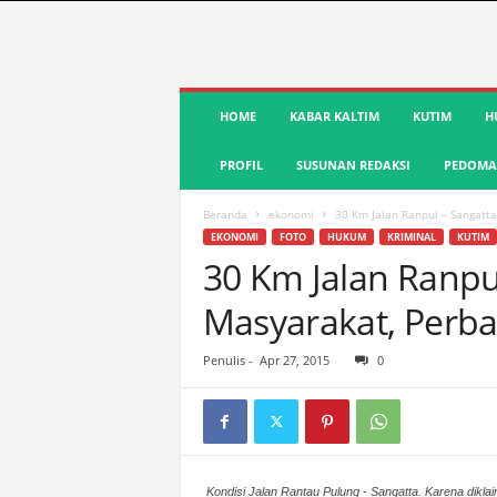
S
HOME
KABAR KALTIM
KUTIM
H
u
a
PROFIL
SUSUNAN REDAKSI
PEDOMAN
r
a
K
Beranda
ekonomi
30 Km Jalan Ranpul – Sangatt
u
EKONOMI
FOTO
HUKUM
KRIMINAL
KUTIM
t
30 Km Jalan Ranpu
i
Masyarakat, Perba
m
|
T
Penulis
-
Apr 27, 2015
0
e
r
d
e
p
Kondisi Jalan Rantau Pulung - Sangatta. Karena diklai
a