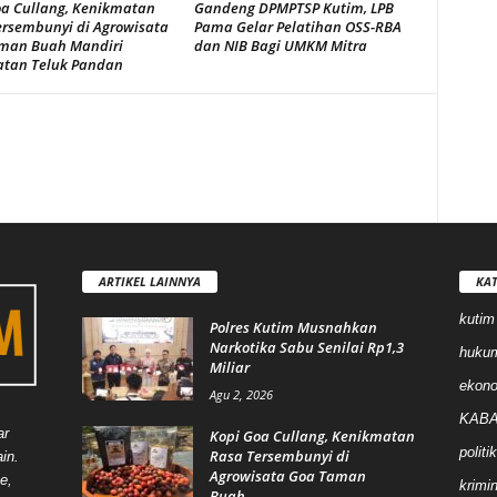
oa Cullang, Kenikmatan
Gandeng DPMPTSP Kutim, LPB
ersembunyi di Agrowisata
Pama Gelar Pelatihan OSS-RBA
man Buah Mandiri
dan NIB Bagi UMKM Mitra
tan Teluk Pandan
ARTIKEL LAINNYA
KAT
kutim
Polres Kutim Musnahkan
Narkotika Sabu Senilai Rp1,3
huku
Miliar
ekon
Agu 2, 2026
KABA
ar
Kopi Goa Cullang, Kenikmatan
politik
Rasa Tersembunyi di
in.
Agrowisata Goa Taman
e,
krimin
Buah...