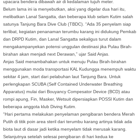
upacara bendera dibawah air di kedalaman tujuh meter.
Belum lama ini ia menyebutkan, aksi yang digelar dua hari itu,
melibatkan Lanal Sangatta, dan beberapa klub selam Kutim salah
satunya Tanjung Bara Dive Club (TBDC). “Ada 35 penyelam siap
terlibat, kegiatan penanaman terumbu karang ini didukung Pemkab
dan DRPD Kutim, dan Lanal Sangatta sekaligus turut dalam
mengakampanyekan potensi unggulan destinasi jika Pulau Birah-
birahan akan menjadi next Derawan,” ujar Said Anjas.
Anjas Said menambahakan untuk menuju Pulau Birah-birahan
menggunakan moda transportasi KAL Kudungga menempuh waktu
sekitar 4 jam, start dari pelabuhan laut Tanjung Bara. Untuk
perlengkapan SCUBA (Self Contained Underwater Breathing
Apparatus) mulai dari Bouyancy Compesator Device (BCD) atau
rompi apung, Fin, Masker, Wetsuit dipersiapkan POSSI Kutim dan
beberapa anggota klub Diving Kutim.
“Hari pertama melakukan penyelaman pengibaran bendera Merah
Putih di titik poin area steril dari terumbu karang artinya tidak ada
biota laut di dasar jadi ketika menyelam tidak merusak karang.
Selanjutnya setelah selesai pengibaran di hari kedua ke