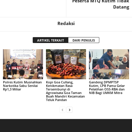
Peserta MTQ Kutim Tidak
Datang
Redaksi
ARTIKEL TERKAIT
DARI PENULIS
Polres Kutim Musnahkan
Kopi Goa Cullang,
Gandeng DPMPTSP
Narkotika Sabu Senilai
Kenikmatan Rasa
Kutim, LPB Pama Gelar
Rp1,3 Miliar
Tersembunyi di
Pelatihan OSS-RBA dan
Agrowisata Goa Taman
NIB Bagi UMKM Mitra
Buah Mandiri Kecamatan
Teluk Pandan