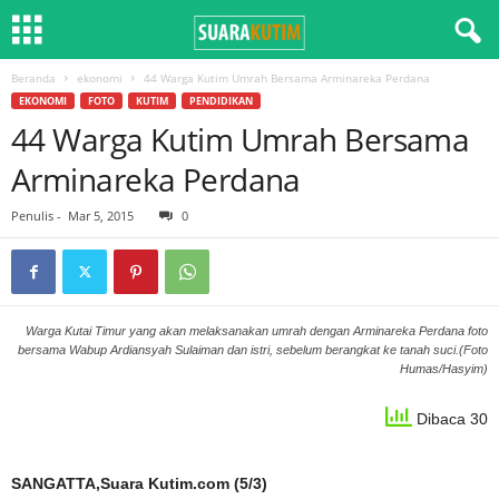
Beranda
ekonomi
44 Warga Kutim Umrah Bersama Arminareka Perdana
EKONOMI
FOTO
KUTIM
PENDIDIKAN
44 Warga Kutim Umrah Bersama
Arminareka Perdana
Penulis
-
Mar 5, 2015
0
Warga Kutai Timur yang akan melaksanakan umrah dengan Arminareka Perdana foto
bersama Wabup Ardiansyah Sulaiman dan istri, sebelum berangkat ke tanah suci.(Foto
Humas/Hasyim)
Dibaca 30
SANGATTA,Suara Kutim.com (5/3)