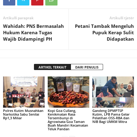
Artikulli paraprak
Artikulli tjetër
Wahidah: PNS Bermasalah
Petani Tambak Mengeluh
Hukum Karena Tugas
Pupuk Kerap Sulit
Wajib Didampingi PH
Didapatkan
ARTIKEL TERKAIT
DARI PENULIS
Polres Kutim Musnahkan
Kopi Goa Cullang,
Gandeng DPMPTSP
Narkotika Sabu Senilai
Kenikmatan Rasa
Kutim, LPB Pama Gelar
Rp1,3 Miliar
Tersembunyi di
Pelatihan OSS-RBA dan
Agrowisata Goa Taman
NIB Bagi UMKM Mitra
Buah Mandiri Kecamatan
Teluk Pandan