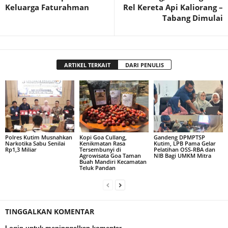
Keluarga Faturahman
Rel Kereta Api Kaliorang –
Tabang Dimulai
ARTIKEL TERKAIT
DARI PENULIS
Polres Kutim Musnahkan
Kopi Goa Cullang,
Gandeng DPMPTSP
Narkotika Sabu Senilai
Kenikmatan Rasa
Kutim, LPB Pama Gelar
Rp1,3 Miliar
Tersembunyi di
Pelatihan OSS-RBA dan
Agrowisata Goa Taman
NIB Bagi UMKM Mitra
Buah Mandiri Kecamatan
Teluk Pandan
TINGGALKAN KOMENTAR