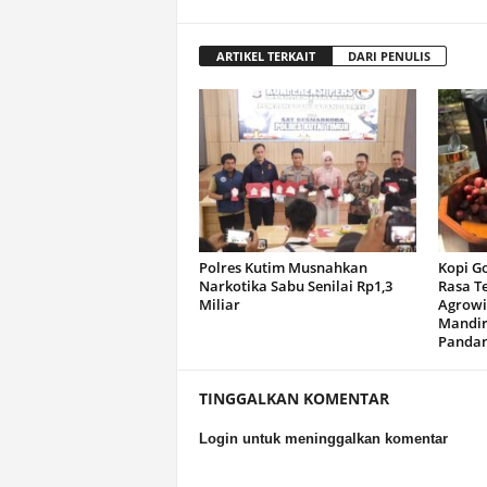
ARTIKEL TERKAIT
DARI PENULIS
Polres Kutim Musnahkan
Kopi G
Narkotika Sabu Senilai Rp1,3
Rasa T
Miliar
Agrowi
Mandir
Panda
TINGGALKAN KOMENTAR
Login untuk meninggalkan komentar