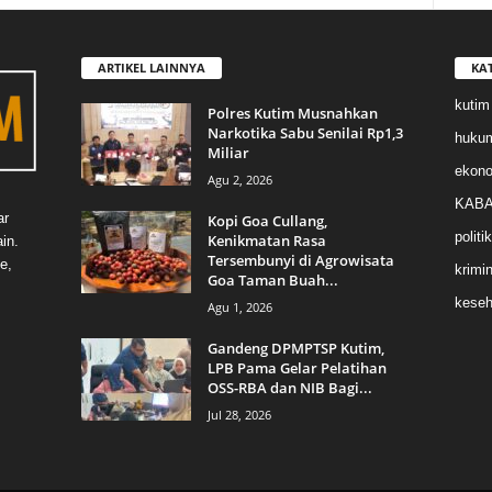
ARTIKEL LAINNYA
KA
kutim
Polres Kutim Musnahkan
Narkotika Sabu Senilai Rp1,3
huku
Miliar
ekon
Agu 2, 2026
KABA
ar
Kopi Goa Cullang,
politik
Kenikmatan Rasa
in.
Tersembunyi di Agrowisata
e,
krimin
Goa Taman Buah...
keseh
Agu 1, 2026
Gandeng DPMPTSP Kutim,
LPB Pama Gelar Pelatihan
OSS-RBA dan NIB Bagi...
Jul 28, 2026