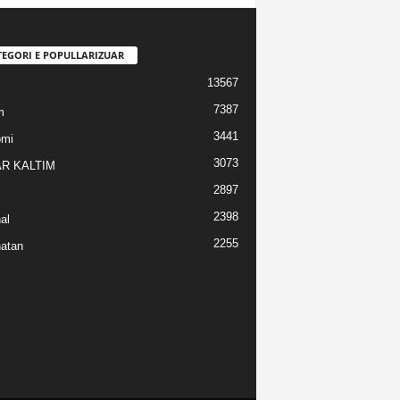
TEGORI E POPULLARIZUAR
13567
7387
m
3441
omi
3073
R KALTIM
2897
2398
al
2255
atan