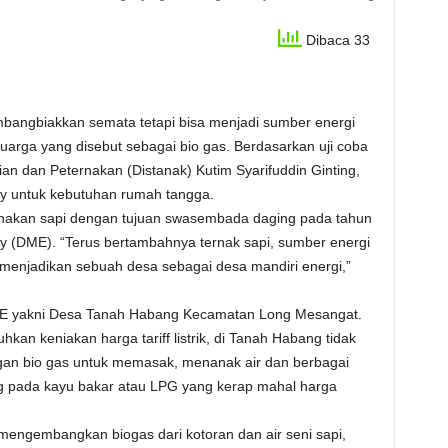
Dibaca 33
mbangbiakkan semata tetapi bisa menjadi sumber energi
uarga yang disebut sebagai bio gas. Berdasarkan uji coba
ian dan Peternakan (Distanak) Kutim Syarifuddin Ginting,
gy untuk kebutuhan rumah tangga.
rnakan sapi dengan tujuan swasembada daging pada tahun
y (DME). “Terus bertambahnya ternak sapi, sumber energi
menjadikan sebuah desa sebagai desa mandiri energi,”
ME yakni Desa Tanah Habang Kecamatan Long Mesangat.
an keniakan harga tariff listrik, di Tanah Habang tidak
ngan bio gas untuk memasak, menanak air dan berbagai
ng pada kayu bakar atau LPG yang kerap mahal harga
engembangkan biogas dari kotoran dan air seni sapi,