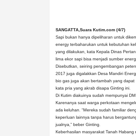
n
&
A
k
SANGATTA,Suara Kutim.com (4/7)
u
Sapi bukan hanya dipeliharan untuk dike
r
a
energy terbaharukan untuk kebutuhan kel
t
yang dilakukan, kata Kepala Dinas Pertan
lima ekor sapi bisa menjadi sumber ener
Disebutkan, seiring pengembangan pete
2017 juga digalakkan Desa Mandiri Energ
bio gas juga akan bertambah yang dapat 
kata pria yang akrab disapa Ginting ini.
Di Kutim diakuinya sudah mempunyai D
Karenanya saat warga perkotaan mengeluhk
ada keluhan. “Mereka sudah familiar de
keperluan lainnya tanpa harus bergantu
jualnya,” beber Ginting.
Keberhasilan masyarakat Tanah Habang m