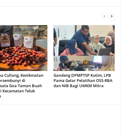
oa Cullang, Kenikmatan
Gandeng DPMPTSP Kutim, LPB
ersembunyi di
Pama Gelar Pelatihan OSS-RBA
sata Goa Taman Buah
dan NIB Bagi UMKM Mitra
i Kecamatan Teluk
n