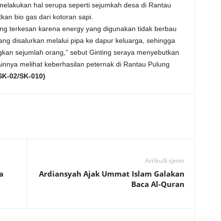
 melakukan hal serupa seperti sejumkah desa di Rantau
an bio gas dari kotoran sapi.
ng terkesan karena energy yang digunakan tidak berbau
ang disalurkan melalui pipa ke dapur keluarga, sehingga
gkan sejumlah orang,” sebut Ginting seraya menyebutkan
nnya melihat keberhasilan peternak di Rantau Pulung
SK-02/SK-010)
Artikulli tjetër
a
Ardiansyah Ajak Ummat Islam Galakan
Baca Al-Quran