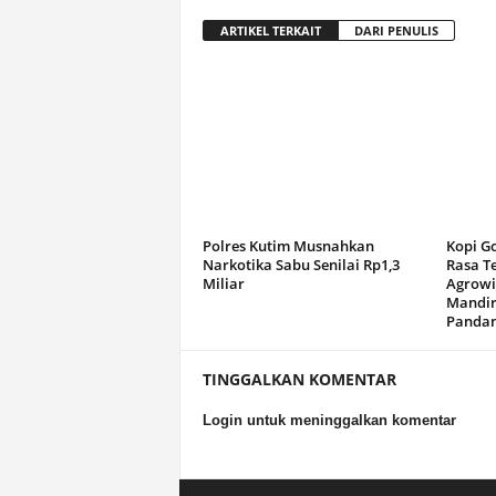
ARTIKEL TERKAIT
DARI PENULIS
Polres Kutim Musnahkan
Kopi G
Narkotika Sabu Senilai Rp1,3
Rasa T
Miliar
Agrowi
Mandir
Panda
TINGGALKAN KOMENTAR
Login untuk meninggalkan komentar