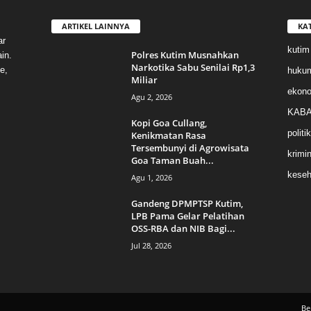
ARTIKEL LAINNYA
KA
ar
kutim
Polres Kutim Musnahkan
in.
Narkotika Sabu Senilai Rp1,3
e,
huku
Miliar
ekon
Agu 2, 2026
KABA
Kopi Goa Cullang,
politik
Kenikmatan Rasa
Tersembunyi di Agrowisata
krimin
Goa Taman Buah...
keseh
Agu 1, 2026
Gandeng DPMPTSP Kutim,
LPB Pama Gelar Pelatihan
OSS-RBA dan NIB Bagi...
Jul 28, 2026
Be