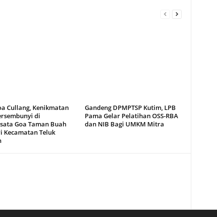
oa Cullang, Kenikmatan
Gandeng DPMPTSP Kutim, LPB
ersembunyi di
Pama Gelar Pelatihan OSS-RBA
sata Goa Taman Buah
dan NIB Bagi UMKM Mitra
i Kecamatan Teluk
n