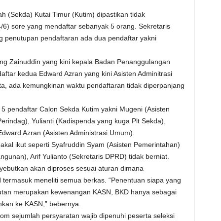
h (Sekda) Kutai Timur (Kutim) dipastikan tidak
/6) sore yang mendaftar sebanyak 5 orang. Sekretaris
 penutupan pendaftaran ada dua pendaftar yakni
ang Zainuddin yang kini kepala Badan Penanggulangan
tar kedua Edward Azran yang kini Asisten Adminitrasi
a, ada kemungkinan waktu pendaftaran tidak diperpanjang
at 5 pendaftar Calon Sekda Kutim yakni Mugeni (Asisten
erindag), Yulianti (Kadispenda yang kuga Plt Sekda),
dward Azran (Asisten Administrasi Umum).
al ikut seperti Syafruddin Syam (Asisten Pemerintahan)
nan), Arif Yulianto (Sekretaris DPRD) tidak berniat.
yebutkan akan diproses sesuai aturan dimana
 termasuk meneliti semua berkas. “Penentuan siapa yang
 kaputan merupakan kewenangan KASN, BKD hanya sebagai
ahkan ke KASN,” bebernya.
om sejumlah persyaratan wajib dipenuhi peserta seleksi