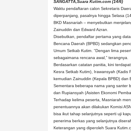
k
SANGATTA,Suara Kutim.com (14/6)
u
Waktu pendaftaran calon Sekretaris Daera
r
diperpanjang, pasalnya hingga Selasa (14
a
BKD Masnariah – menyebutkan menjelang
t
Zainuddin dan Edward Azran.
Disebutkan, pendaftar pertama yang dat
Bencana Daerah (BPBD) sedangkan pendaf
Umum Setkab Kutim. “Dengan lima pesert
sebagaimana rencana awal,” terangnya.
Berdasarkan catatan panitia, kini terdap
Kesra Setkab Kutim), Irawansyah (Kadis P
kemudian Zainuddin (Kepala BPBD) dan E
Sementara beberapa nama yang santer bak
dan Rupiansyah (Asisten Ekonomi Pembangu
Terhadap kelima peserta, Masniarah men
penentuannya akan dilakukan Komisi ASN
bisa ikut tahap selanjutnya seperti uji
penerima berkas yang selanjutnya diser
Keterangan yang diperoleh Suara Kutim.c