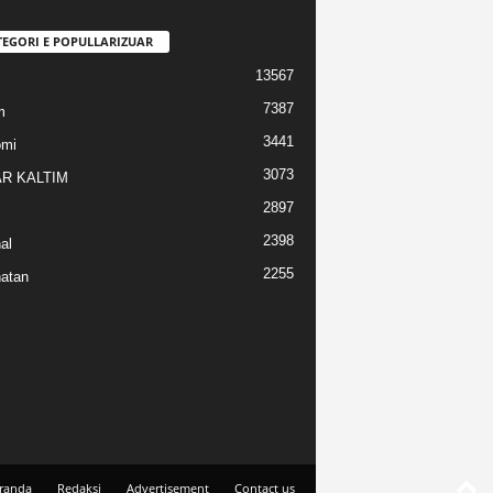
TEGORI E POPULLARIZUAR
13567
7387
m
3441
omi
3073
R KALTIM
2897
2398
al
2255
atan
randa
Redaksi
Advertisement
Contact us