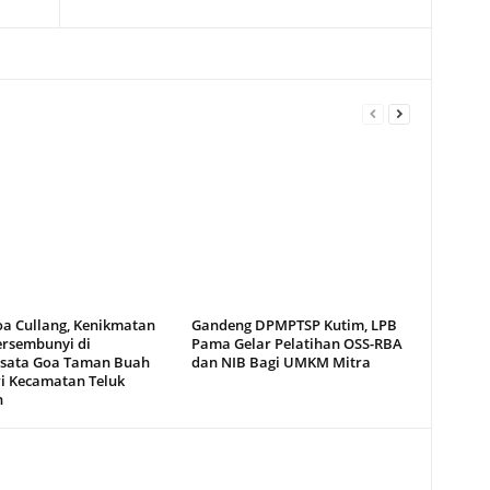
oa Cullang, Kenikmatan
Gandeng DPMPTSP Kutim, LPB
ersembunyi di
Pama Gelar Pelatihan OSS-RBA
sata Goa Taman Buah
dan NIB Bagi UMKM Mitra
i Kecamatan Teluk
n