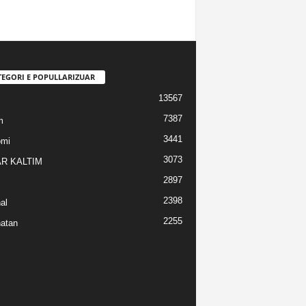
TEGORI E POPULLARIZUAR
13567
7387
m
3441
omi
3073
R KALTIM
2897
2398
al
2255
atan