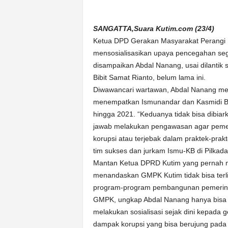
k
u
r
SANGATTA,Suara Kutim.com (23/4)
a
Ketua DPD Gerakan Masyarakat Perangi K
t
mensosialisasikan upaya pencegahan seg
disampaikan Abdal Nanang, usai dilant
Bibit Samat Rianto, belum lama ini.
Diwawancari wartawan, Abdal Nanang me
menempatkan Ismunandar dan Kasmidi Bul
hingga 2021. “Keduanya tidak bisa dibia
jawab melakukan pengawasan agar pemer
korupsi atau terjebak dalam praktek-prakt
tim sukses dan jurkam Ismu-KB di Pilkada
Mantan Ketua DPRD Kutim yang pernah me
menandaskan GMPK Kutim tidak bisa ter
program-program pembangunan pemerintah 
GMPK, ungkap Abdal Nanang hanya bisa
melakukan sosialisasi sejak dini kepada
dampak korupsi yang bisa berujung pada 