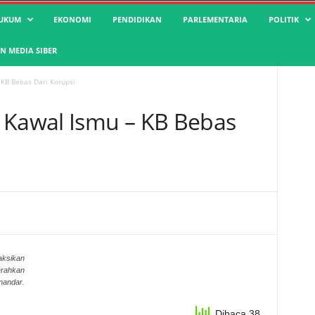
UKUM
EKONOMI
PENDIDIKAN
PARLEMENTARIA
POLITIK
 MEDIA SIBER
 KB Bebas Dari Korupsi
 Kawal Ismu – KB Bebas
aksikan
erahkan
nandar.
Dibaca 38