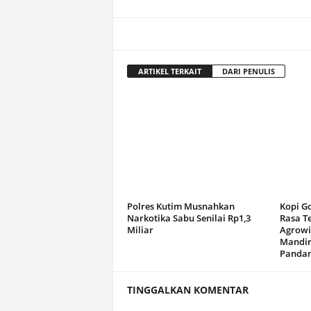
ARTIKEL TERKAIT
DARI PENULIS
Polres Kutim Musnahkan
Kopi G
Narkotika Sabu Senilai Rp1,3
Rasa T
Miliar
Agrowi
Mandir
Panda
TINGGALKAN KOMENTAR