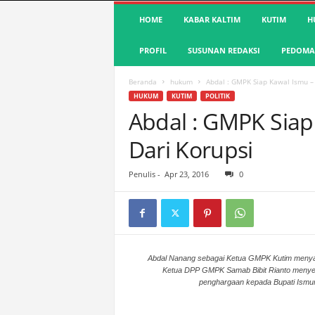
S
HOME
KABAR KALTIM
KUTIM
H
u
a
PROFIL
SUSUNAN REDAKSI
PEDOMAN
r
a
K
Beranda
hukum
Abdal : GMPK Siap Kawal Ismu –
u
HUKUM
KUTIM
POLITIK
t
Abdal : GMPK Siap
i
Dari Korupsi
m
|
T
Penulis
-
Apr 23, 2016
0
e
r
d
e
p
a
Abdal Nanang sebagai Ketua GMPK Kutim meny
Ketua DPP GMPK Samab Bibit Rianto meny
n
penghargaan kepada Bupati Ismu
&
A