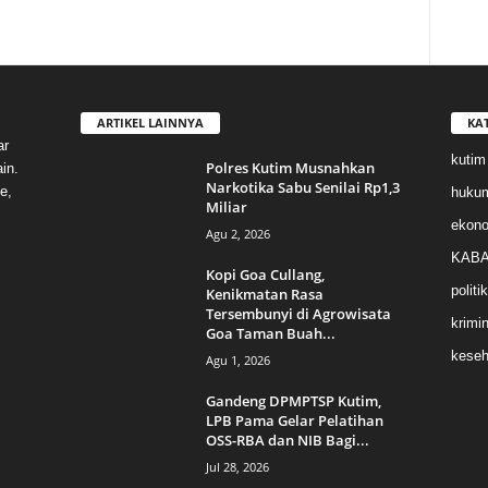
ARTIKEL LAINNYA
KA
ar
kutim
Polres Kutim Musnahkan
in.
Narkotika Sabu Senilai Rp1,3
e,
huku
Miliar
ekon
Agu 2, 2026
KABA
Kopi Goa Cullang,
politik
Kenikmatan Rasa
Tersembunyi di Agrowisata
krimin
Goa Taman Buah...
keseh
Agu 1, 2026
Gandeng DPMPTSP Kutim,
LPB Pama Gelar Pelatihan
OSS-RBA dan NIB Bagi...
Jul 28, 2026