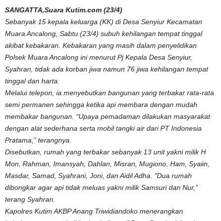
SANGATTA,Suara Kutim.com (23/4)
Sebanyak 15 kepala keluarga (KK) di Desa Senyiur Kecamatan
Muara Ancalong, Sabtu (23/4) subuh kehilangan tempat tinggal
akibat kebakaran. Kebakaran yang masih dalam penyelidikan
Polsek Muara Ancalong ini menurut Pj Kepala Desa Senyiur,
Syahran, tidak ada korban jiwa namun 76 jiwa kehilangan tempat
tinggal dan harta.
Melalui telepon, ia menyebutkan bangunan yang terbakar rata-rata
semi permanen sehingga ketika api membara dengan mudah
membakar bangunan. “Upaya pemadaman dilakukan masyarakat
dengan alat sederhana serta mobil tangki air dari PT Indonesia
Pratama,” terangnya.
Disebutkan, rumah yang terbakar sebanyak 13 unit yakni milik H
Mon, Rahman, Imansyah, Dahlan, Misran, Mugiono, Ham, Syaiin,
Masdar, Samad, Syahrani, Joni, dan Aidil Adha. ”Dua rumah
dibongkar agar api tidak meluas yakni milik Samsuri dan Nur,”
terang Syahran.
Kapolres Kutim AKBP Anang Triwidiandoko menerangkan