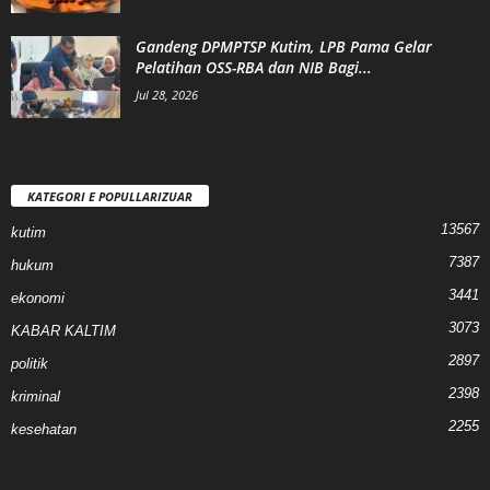
Gandeng DPMPTSP Kutim, LPB Pama Gelar
Pelatihan OSS-RBA dan NIB Bagi...
Jul 28, 2026
KATEGORI E POPULLARIZUAR
13567
kutim
7387
hukum
3441
ekonomi
3073
KABAR KALTIM
2897
politik
2398
kriminal
2255
kesehatan