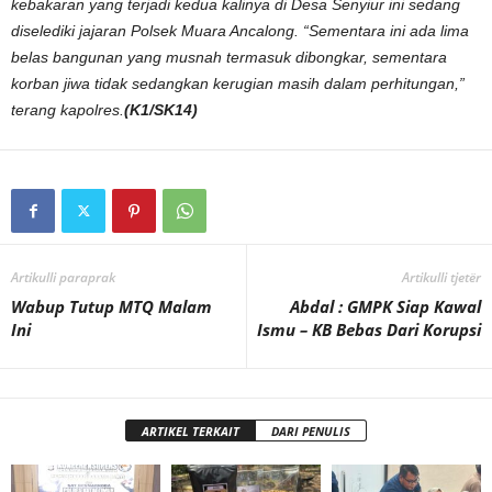
kebakaran yang terjadi kedua kalinya di Desa Senyiur ini sedang
diselediki jajaran Polsek Muara Ancalong. “Sementara ini ada lima
belas bangunan yang musnah termasuk dibongkar, sementara
korban jiwa tidak sedangkan kerugian masih dalam perhitungan,”
terang kapolres.
(K1/SK14)
Artikulli paraprak
Artikulli tjetër
Wabup Tutup MTQ Malam
Abdal : GMPK Siap Kawal
Ini
Ismu – KB Bebas Dari Korupsi
ARTIKEL TERKAIT
DARI PENULIS