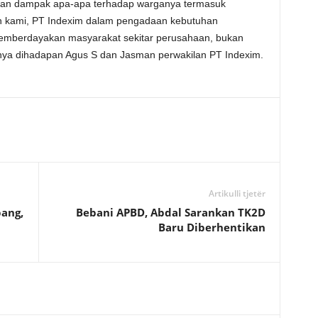
kan dampak apa-apa terhadap warganya termasuk
n kami, PT Indexim dalam pengadaan kebutuhan
memberdayakan masyarakat sekitar perusahaan, bukan
nya dihadapan Agus S dan Jasman perwakilan PT Indexim.
Artikulli tjetër
ang,
Bebani APBD, Abdal Sarankan TK2D
Baru Diberhentikan