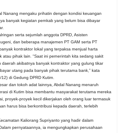
dal Nanang mengaku prihatin dengan kondisi keuangan
tnya banyak kegiatan pemkab yang belum bisa dibayar
r.
lringan serta sejumlah anggota DPRD, Asisten
Mugeni, dan beberapa manajemen PT GAM serta PT
banyak kontraktor lokal yang terpaksa menjual harta
atau pihak lain. “Saat ini pemerintah kita sedang sakit
daerah akibatnya banyak kontraktor yang gulung tikar
bayar utang pada banyak pihak terutama bank,” kata
0/12) di Gedung DPRD Kutim.
esar dan tokoh adat lainnya, Abdal Nanang menaruh
perasi di Kutim bisa membantu masyarakat terutama mereka
i, proyek-proyek kecil dikerjakan oleh orang luar termasuk
n harus bisa berkontribusi kepada daerah, terlebih
Kecamatan Kaliorang Supriyanto yang hadir dalam
alam pernyataannya, ia mengungkapkan perusahaan