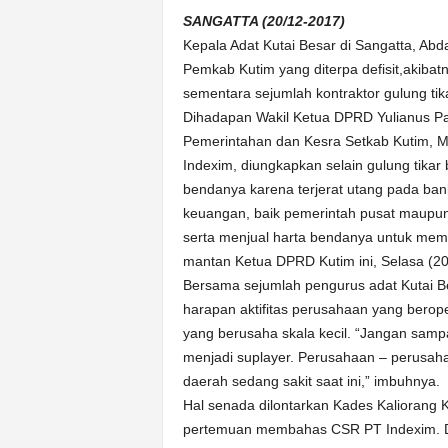
k
SANGATTA (20/12-2017)
u
Kepala Adat Kutai Besar di Sangatta, Ab
r
a
Pemkab Kutim yang diterpa defisit,akiba
t
sementara sejumlah kontraktor gulung tika
Dihadapan Wakil Ketua DPRD Yulianus Pa
Pemerintahan dan Kesra Setkab Kutim, 
Indexim, diungkapkan selain gulung tikar 
bendanya karena terjerat utang pada bank 
keuangan, baik pemerintah pusat maupun 
serta menjual harta bendanya untuk mem
mantan Ketua DPRD Kutim ini, Selasa (2
Bersama sejumlah pengurus adat Kutai B
harapan aktifitas perusahaan yang bero
yang berusaha skala kecil. “Jangan sampa
menjadi suplayer. Perusahaan – perusahaa
daerah sedang sakit saat ini,” imbuhnya.
Hal senada dilontarkan Kades Kaliorang 
pertemuan membahas CSR PT Indexim. D