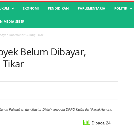
UKUM
EKONOMI
PENDIDIKAN
PARLEMENTARIA
POLITIK
 MEDIA SIBER
ayar, Kontraktor Gulung Tikar
oyek Belum Dibayar,
 Tikar
nus Palangiran dan Mastur Djalal - anggota DPRD Kutim dari Partai Hanura.
Dibaca 24