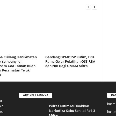
oa Cullang, Kenikmatan
Gandeng DPMPTSP Kutim, LPB
ersembunyi di
Pama Gelar Pelatihan OSS-RBA
sata Goa Taman Buah
dan NIB Bagi UMKM Mitra
i Kecamatan Teluk
n
ARTIKEL LAINNYA
KA
ar
kutim
Polres Kutim Musnahkan
in.
Narkotika Sabu Senilai Rp1,3
e,
huku
Miliar