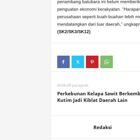
penambang batubara ini belum memberi
penguatan ekonomi kerakyatan. “Harapa
perusahaan seperti buah-buahan lebih 
mendatangkan dari luar daerah,” ungkap
(SK2/SK3/SK12)
Artikulli paraprak
Perkebunan Kelapa Sawit Berkemb
Kutim Jadi Kiblat Daerah Lain
Redaksi