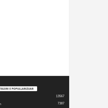
TEGORI E POPULLARIZUAR
13567
7387
m