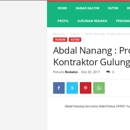
S
HOME
KABAR KALTIM
KUTIM
H
u
a
PROFIL
SUSUNAN REDAKSI
PEDOMAN
r
a
K
Beranda
hukum
Abdal Nanang : Proyek Belum Dib
u
HUKUM
KUTIM
t
Abdal Nanang : Pr
i
Kontraktor Gulung
m
|
T
Penulis
Redaksi
-
Des 20, 2017
0
e
r
d
e
p
a
Abdal Nanang bersama Wakil Ketua DPRD Yulia
n
&
A