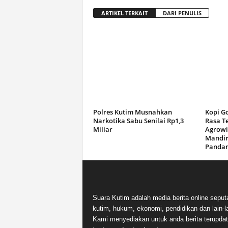
ARTIKEL TERKAIT
DARI PENULIS
Polres Kutim Musnahkan
Kopi G
Narkotika Sabu Senilai Rp1,3
Rasa T
Miliar
Agrowi
Mandir
Panda
Suara Kutim adalah media berita online seput
kutim, hukum, ekonomi, pendidikan dan lain-la
Kami menyediakan untuk anda berita terupdat