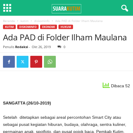
Beranda
kutim
diskominfo
Ada PAD di Folder Ilham Maulana
KUTIM
DISKOMINFO
EKONOMI
HUKUM
Ada PAD di Folder Ilham Maulana
Penulis
Redaksi
-
Okt 26, 2019
0
Dibaca 52
SANGATTA (26/10-2019)
Setelah ditetapkan sebagai areal percontohan Smart City atau
sebagai pusat kegiatan hiburan, budaya, olahraga, sentra kuliner,
permainan anak, spotfoto, dan pusat pojok baca. Pemkab Kutim,