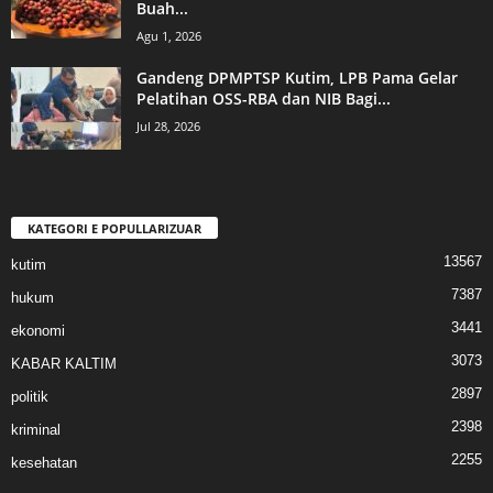
Buah...
Agu 1, 2026
Gandeng DPMPTSP Kutim, LPB Pama Gelar
Pelatihan OSS-RBA dan NIB Bagi...
Jul 28, 2026
KATEGORI E POPULLARIZUAR
13567
kutim
7387
hukum
3441
ekonomi
3073
KABAR KALTIM
2897
politik
2398
kriminal
2255
kesehatan