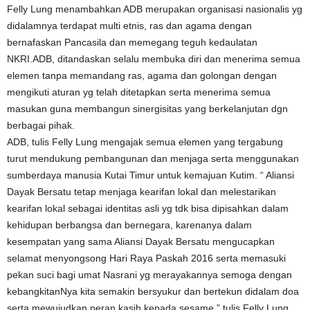
Felly Lung menambahkan ADB merupakan organisasi nasionalis yg
didalamnya terdapat multi etnis, ras dan agama dengan
bernafaskan Pancasila dan memegang teguh kedaulatan
NKRI.ADB, ditandaskan selalu membuka diri dan menerima semua
elemen tanpa memandang ras, agama dan golongan dengan
mengikuti aturan yg telah ditetapkan serta menerima semua
masukan guna membangun sinergisitas yang berkelanjutan dgn
berbagai pihak.
ADB, tulis Felly Lung mengajak semua elemen yang tergabung
turut mendukung pembangunan dan menjaga serta menggunakan
sumberdaya manusia Kutai Timur untuk kemajuan Kutim. “ Aliansi
Dayak Bersatu tetap menjaga kearifan lokal dan melestarikan
kearifan lokal sebagai identitas asli yg tdk bisa dipisahkan dalam
kehidupan berbangsa dan bernegara, karenanya dalam
kesempatan yang sama Aliansi Dayak Bersatu mengucapkan
selamat menyongsong Hari Raya Paskah 2016 serta memasuki
pekan suci bagi umat Nasrani yg merayakannya semoga dengan
kebangkitanNya kita semakin bersyukur dan bertekun didalam doa
serta mewujudkan peran kasih kepada sesame,” tulis Felly Lung