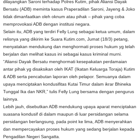
dilayangkan Saroni terhadap Polres Kutim, pihak Aliansi Dayak
Bersatu (ADB) meminta kasus Praperadilan Saroni, Jayeng & Joko
tidak dimanfaatkan oleh oknum atau pihak – pihak yang coba
memprovokasi ADB dengan institusi negara.
Selain itu, ADB yang terdiri Felly Lung sebagai ketua umum, dalam
relisnya yang dikirim ke Suara Kutim.com, Jumat (18/3) petang,
menyatakan mendukung dan menghormati proses hukum yg telah
berjalan dan melihat kasus ini sebagai kasus kriminal murni.
“Aliansi Dayak Bersatu menghormati kesepakatan perdamaian
antar pihak yg disaksikan oleh IKAT (Ikatan Keluarga Toraja) Kutim
& ADB serta pencabutan laporan oleh pelapor. Semuanya dalam
upaya menciptakan kondusifitas Kutai Timur dalam ikrar Bhineka
Tunggal Ika dan NKR,” tulis Felly Lung bersama dengan pengurus
lainnya.
Lebih jauh, disebutkan ADB mendukung upaya aparat menciptakan
suasana kondusif di dalam maupun di luar persidangan selama
persidangan berlangsung, pada point ke lima, ADB menyerahkan
dan mempercayakan proses hukum yang sedang berjalan kepada
Pengadilan Negeri Sangatta.