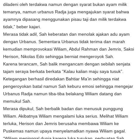
diladeni oleh terdakwa namun dengan syarat bukan ayam milik
temanya, namun urbanus Radja juga mengajukan syarat bahwa
ayamnya dipasang menggunakan pisau taji dan milik terdakwa
tidak,” beber kajari.
Merasa tidak adil, Sah keberatan dan menolak ajakan adu ayam
dengan Urbanus. Sementara Urbanus tidak terima dan marah
kemudian memprovokasi Wiliam, Abdul Rahman dan Jemris, Saksi
Herison, Nikolas Edo sehingga berniat mengeroyok Sah.
Karena terancam, Sah balik mengancam dengan sebilah senjata
tajam seraya berkata berkata “Kalau kalian maju saya tusuk”.
Ketegangan berhasil diredakan Bahtiar Ma’in sehingga niat
pengeroyokan batal namun Sah keburu emosi sehingga mengejar
Urbanus Radja namun tiba-tiba belakang Wiliam datang dan
memukul Sah.
Merasa dipukul, Sah berbalik badan dan menusuk punggung
Wiliam. Akibatnya Wiliam mengalami luka serius. Melihat Wiliam
terluka, Herison dan Jemris berusaha membawa Wiliam ke
Puskemas namun upaya menyelamatkan nyawa Wiliam gagal.
“Wiliam meninggal dunia karena luka tusukan, perbuatan Sah