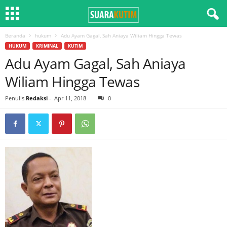
Beranda
hukum
Adu Ayam Gagal, Sah Aniaya Wiliam Hingga Tewas
HUKUM
KRIMINAL
KUTIM
Adu Ayam Gagal, Sah Aniaya
Wiliam Hingga Tewas
Penulis
Redaksi
-
Apr 11, 2018
0