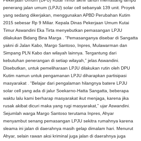
Pekerjaan Umum (DPU) Kutai Timur akhir tahun memasang lampu
penerang jalan umum (LPJU) solar cell sebanyak 139 unit. Proyek
yang sedang dikerjakan, menggunakan APBD Perubahan Kutim
2015 sebesar Rp 9 Miliar. Kepala Dinas Pekerjaan Umum Kutai
Timur Aswandini Eka Tirta menyebutkan pemasangan LPJU
dilakukan Bidang Bina Marga . “Pemasanganya disebar di Sangatta
yakni di Jalan Kabo, Margo Santoso, Inpres, Mulawarman dan
Simpang PLN Kabo dan wilayah lainnya. Tergantung dari
kebutuhan penerangan di setiap wilayah,” jelas Aswandini.
Disebutkan, untuk pemeliharaan LPJU dilakukan rutin oleh DPU
Kutim namun untuk pengamanan LPJU diharapkan partisipasi
masyarakat . “Belajar dari pengalaman hilangnya batere LPJU
solar cell yang ada di jalur Soekarno-Hatta Sangatta, beberapa
waktu lalu kami berharap masyarakat ikut menjaga, karena jika
rusak akibat dicuri maka yang rugi masyarakat,” ujar Aswandini.
Sejumlah warga Margo Santoso terutama Inpres, Ahyar
menyambut senang pemasangan LPJU sekitra rumahnya karena
sleama ini jalan di daerahnya masih gelap dimalam hari. Menurut
Ahyar, selain rawan aksi kriminal juga jalan di daerahnya juga