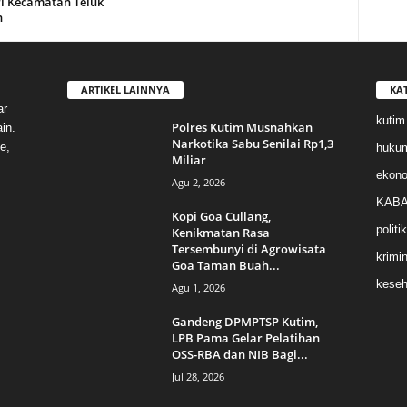
i Kecamatan Teluk
n
ARTIKEL LAINNYA
KA
ar
kutim
Polres Kutim Musnahkan
in.
Narkotika Sabu Senilai Rp1,3
e,
huku
Miliar
ekon
Agu 2, 2026
KABA
Kopi Goa Cullang,
politik
Kenikmatan Rasa
Tersembunyi di Agrowisata
krimin
Goa Taman Buah...
keseh
Agu 1, 2026
Gandeng DPMPTSP Kutim,
LPB Pama Gelar Pelatihan
OSS-RBA dan NIB Bagi...
Jul 28, 2026