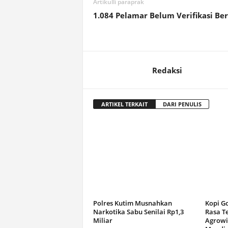
Artikulli paraprak
1.084 Pelamar Belum Verifikasi Be
Redaksi
ARTIKEL TERKAIT
DARI PENULIS
Polres Kutim Musnahkan
Kopi G
Narkotika Sabu Senilai Rp1,3
Rasa T
Miliar
Agrowi