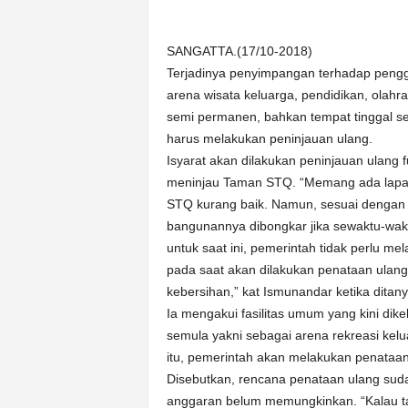
k
u
r
SANGATTA.(17/10-2018)
a
Terjadinya penyimpangan terhadap pengg
t
arena wisata keluarga, pendidikan, olahr
semi permanen, bahkan tempat tinggal 
harus melakukan peninjauan ulang.
Isyarat akan dilakukan peninjauan ulang 
meninjau Taman STQ. “Memang ada lapak
STQ kurang baik. Namun, sesuai dengan 
bangunannya dibongkar jika sewaktu-waktu
untuk saat ini, pemerintah tidak perlu m
pada saat akan dilakukan penataan ulan
kebersihan,” kat Ismunandar ketika dita
Ia mengakui fasilitas umum yang kini dik
semula yakni sebagai arena rekreasi kel
itu, pemerintah akan melakukan penataan 
Disebutkan, rencana penataan ulang sud
anggaran belum memungkinkan. “Kalau t