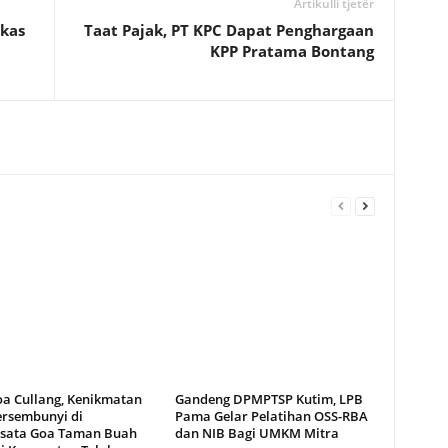
Artikulli tjetër
rkas
Taat Pajak, PT KPC Dapat Penghargaan
KPP Pratama Bontang
oa Cullang, Kenikmatan
Gandeng DPMPTSP Kutim, LPB
ersembunyi di
Pama Gelar Pelatihan OSS-RBA
sata Goa Taman Buah
dan NIB Bagi UMKM Mitra