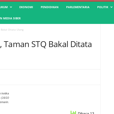
UKUM
EKONOMI
PENDIDIKAN
PARLEMENTARIA
POLITIK
 MEDIA SIBER
Bakal Ditata Ulang
, Taman STQ Bakal Ditata
 ketika
 (16/10
emarin.
Dibaca 13