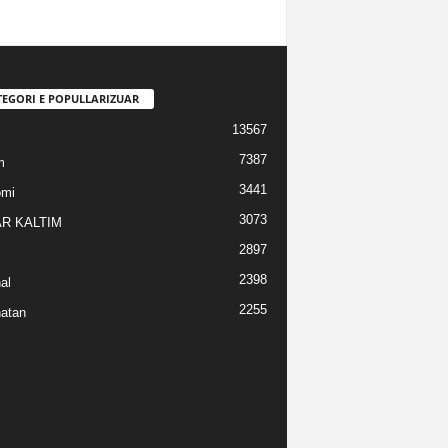
TEGORI E POPULLARIZUAR
13567
7387
m
3441
omi
3073
R KALTIM
2897
2398
al
2255
atan