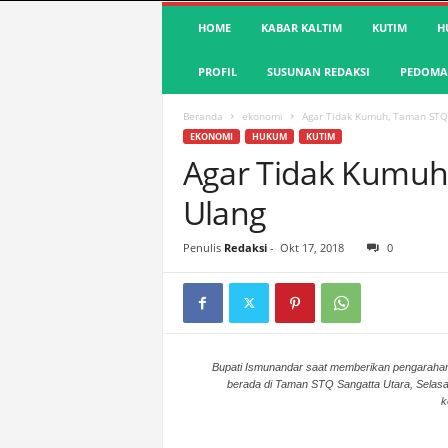
S
HOME
KABAR KALTIM
KUTIM
H
u
a
PROFIL
SUSUNAN REDAKSI
PEDOMAN
r
a
K
Beranda
ekonomi
Agar Tidak Kumuh, Taman STQ 
u
EKONOMI
HUKUM
KUTIM
t
Agar Tidak Kumuh
i
Ulang
m
|
T
Penulis
Redaksi
-
Okt 17, 2018
0
e
r
d
e
p
a
Bupati Ismunandar saat memberikan pengarahan
berada di Taman STQ Sangatta Utara, Selasa
n
k
&
A