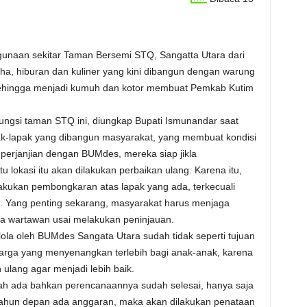
unaan sekitar Taman Bersemi STQ, Sangatta Utara dari
aha, hiburan dan kuliner yang kini dibangun dengan warung
sehingga menjadi kumuh dan kotor membuat Pemkab Kutim
fungsi taman STQ ini, diungkap Bupati Ismunandar saat
-lapak yang dibangun masyarakat, yang membuat kondisi
perjanjian dengan BUMdes, mereka siap jikla
 lokasi itu akan dilakukan perbaikan ulang. Karena itu,
elakukan pembongkaran atas lapak yang ada, terkecuali
g. Yang penting sekarang, masyarakat harus menjaga
nya wartawan usai melakukan peninjauan.
elola oleh BUMdes Sangata Utara sudah tidak seperti tujuan
uarga yang menyenangkan terlebih bagi anak-anak, karena
ulang agar menjadi lebih baik.
ah ada bahkan perencanaannya sudah selesai, hanya saja
ahun depan ada anggaran, maka akan dilakukan penataan