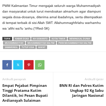
PWM Kalimantan Timur mengajak seluruh warga Muhammadiyah
dan masyarakat untuk turut mendoakan almarhum agar diampuni
segala dosa-dosanya, diterima amal ibadahnya, serta ditempatkan
di tempat terbaik di sisi Allah SWT. Allahummaghfirlahu warhamhu
wa ‘afihi wa’fu ‘anhu.(*/Red-SK)
TOPIK
KABAR DUKA
KH SISWANTO
KUTAI TIMUR
MENINGGAL DUNIA
MUHAMMADIYAH
MUHAMMADIYAH KALTIM
PWM MUHAMMADIYAH KALTIM
SAMARINDA
TUTUP USIA
WAFAT
Artikulli paraprak
Artikulli tjetër
Empat Pejabat Pimpinan
BNN RI dan Polres Kutim
Tinggi Pratama Kutim
Ungkap 92 Kg Sabu
Dilantik, Ini Pesan Bupati
Jaringan Nasional
Ardiansyah Sulaiman