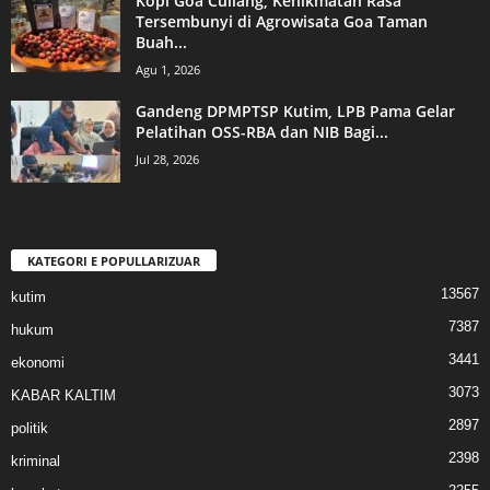
Kopi Goa Cullang, Kenikmatan Rasa
Tersembunyi di Agrowisata Goa Taman
Buah...
Agu 1, 2026
Gandeng DPMPTSP Kutim, LPB Pama Gelar
Pelatihan OSS-RBA dan NIB Bagi...
Jul 28, 2026
KATEGORI E POPULLARIZUAR
13567
kutim
7387
hukum
3441
ekonomi
3073
KABAR KALTIM
2897
politik
2398
kriminal