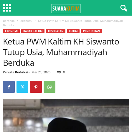
Beranda
ekonomi
Ketua PWM Kaltim KH Siswanto Tutup Usia, Muhammadiyah
Berduka
EKONOMI
KABAR KALTIM
KESEHATAN
KUTIM
PENDIDIKAN
Ketua PWM Kaltim KH Siswanto
Tutup Usia, Muhammadiyah
Berduka
Penulis
Redaksi
-
Mei 21, 2026
0