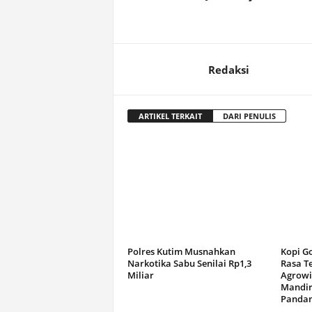
Redaksi
ARTIKEL TERKAIT
DARI PENULIS
Polres Kutim Musnahkan
Kopi G
Narkotika Sabu Senilai Rp1,3
Rasa T
Miliar
Agrowi
Mandir
Panda