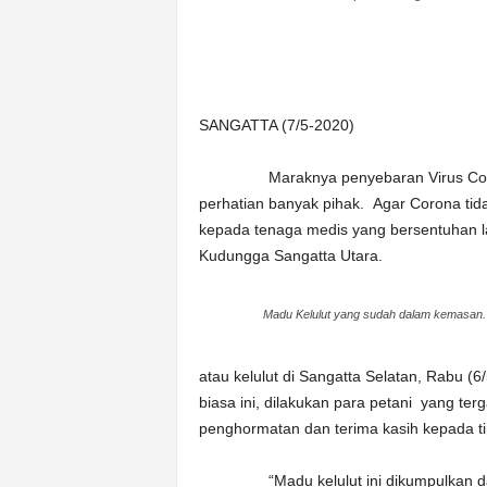
n
&
A
k
u
SANGATTA (7/5-2020)
r
a
Maraknya penyebaran Virus Corona di 
t
perhatian banyak pihak. Agar Corona tida
kepada tenaga medis yang bersentuhan l
Kudungga Sangatta Utara.
Madu Kelulut yang sudah dalam kemasan.
atau kelulut di Sangatta Selatan, Rabu 
biasa ini, dilakukan para petani yang te
penghormatan dan terima kasih kepada ti
“Madu kelulut ini dikumpulkan dalam