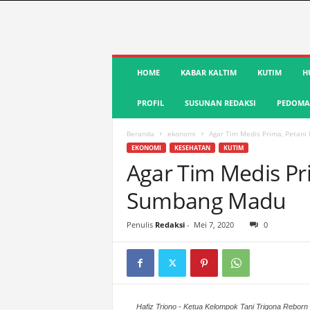
S
HOME
KABAR KALTIM
KUTIM
H
u
a
PROFIL
SUSUNAN REDAKSI
PEDOMAN
r
a
K
Beranda
ekonomi
Agar Tim Medis Prima, Petani
u
EKONOMI
KESEHATAN
KUTIM
t
Agar Tim Medis Pri
i
Sumbang Madu
m
|
T
Penulis
Redaksi
-
Mei 7, 2020
0
e
r
d
e
p
Hafiz Triono - Ketua Kelompok Tani Trigona Rebor
a