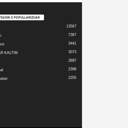
TEGORI E POPULLARIZUAR
13567
7387
m
3441
omi
3073
R KALTIM
2897
2398
al
2255
atan