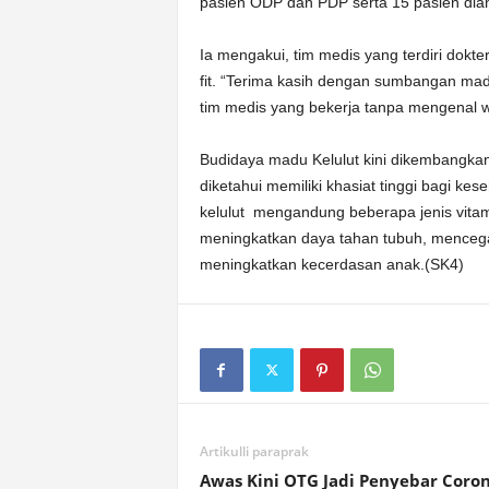
pasien ODP dan PDP serta 15 pasien dian
Ia mengakui, tim medis yang terdiri dok
fit. “Terima kasih dengan sumbangan madu
tim medis yang bekerja tanpa mengenal wa
Budidaya madu Kelulut kini dikembangkan
diketahui memiliki khasiat tinggi bagi kes
kelulut mengandung beberapa jenis vitam
meningkatkan daya tahan tubuh, mencegah
meningkatkan kecerdasan anak.(SK4)
Artikulli paraprak
Awas Kini OTG Jadi Penyebar Coro