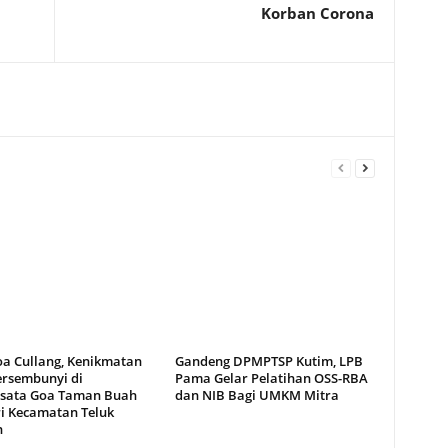
Korban Corona
oa Cullang, Kenikmatan
Gandeng DPMPTSP Kutim, LPB
ersembunyi di
Pama Gelar Pelatihan OSS-RBA
sata Goa Taman Buah
dan NIB Bagi UMKM Mitra
i Kecamatan Teluk
n