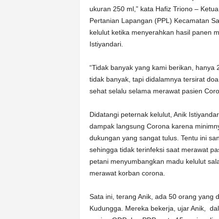
ukuran 250 ml,” kata Hafiz Triono – Ket
Pertanian Lapangan (PPL) Kecamatan Sa
kelulut ketika menyerahkan hasil panen
Istiyandari.
“Tidak banyak yang kami berikan, hanya 20
tidak banyak, tapi didalamnya tersirat d
sehat selalu selama merawat pasien Corona
Didatangi peternak kelulut, Anik Istiyan
dampak langsung Corona karena minimnya 
dukungan yang sangat tulus. Tentu ini sa
sehingga tidak terinfeksi saat merawat p
petani menyumbangkan madu kelulut salah
merawat korban corona.
Sata ini, terang Anik, ada 50 orang yang
Kudungga. Mereka bekerja, ujar Anik, da