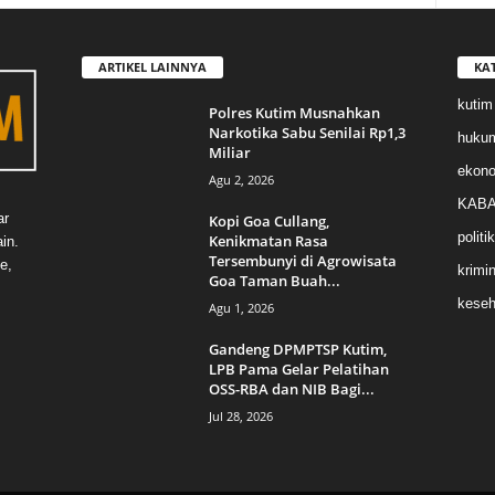
ARTIKEL LAINNYA
KA
kutim
Polres Kutim Musnahkan
Narkotika Sabu Senilai Rp1,3
huku
Miliar
ekon
Agu 2, 2026
KABA
ar
Kopi Goa Cullang,
politik
Kenikmatan Rasa
in.
Tersembunyi di Agrowisata
e,
krimin
Goa Taman Buah...
keseh
Agu 1, 2026
Gandeng DPMPTSP Kutim,
LPB Pama Gelar Pelatihan
OSS-RBA dan NIB Bagi...
Jul 28, 2026