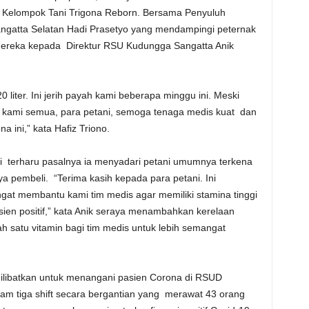
ua Kelompok Tani Trigona Reborn. Bersama Penyuluh
ngatta Selatan Hadi Prasetyo yang mendampingi peternak
 mereka kepada Direktur RSU Kudungga Sangatta Anik
 liter. Ini jerih payah kami beberapa minggu ini. Meski
oa kami semua, para petani, semoga tenaga medis kuat dan
 ini,” kata Hafiz Triono.
dari terharu pasalnya ia menyadari petani umumnya terkena
pembeli. “Terima kasih kepada para petani. Ini
ngat membantu kami tim medis agar memiliki stamina tinggi
asien positif,” kata Anik seraya menambahkan kerelaan
 satu vitamin bagi tim medis untuk lebih semangat
 dilibatkan untuk menangani pasien Corona di RSUD
lam tiga shift secara bergantian yang merawat 43 orang