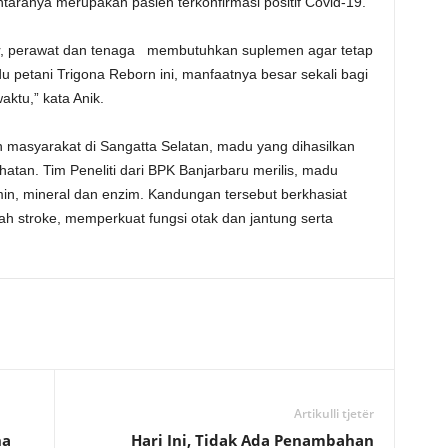
taranya merupakan pasien terkonfirmasi positif Covid-19.
ter, perawat dan tenaga membutuhkan suplemen agar tetap
 petani Trigona Reborn ini, manfaatnya besar sekali bagi
ktu,” kata Anik.
 masyarakat di Sangatta Selatan, madu yang dihasilkan
ehatan. Tim Peneliti dari BPK Banjarbaru merilis, madu
in, mineral dan enzim. Kandungan tersebut berkhasiat
 stroke, memperkuat fungsi otak dan jantung serta
Artikulli tjetër
na
Hari Ini, Tidak Ada Penambahan