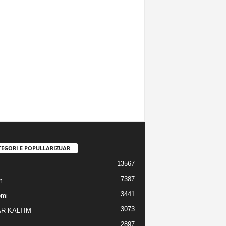
TEGORI E POPULLARIZUAR
13567
7387
m
3441
omi
3073
R KALTIM
2897