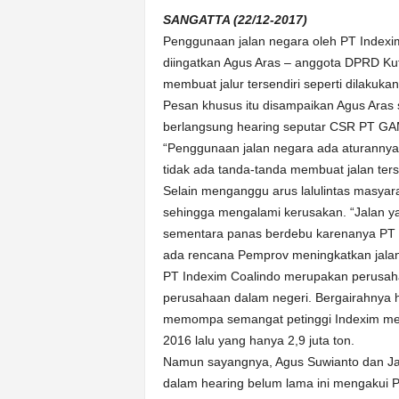
k
SANGATTA (22/12-2017)
u
r
Penggunaan jalan negara oleh PT Indexi
a
diingatkan Agus Aras – anggota DPRD Kut
t
membuat jalur tersendiri seperti dilakuk
Pesan khusus itu disampaikan Agus Aras 
berlangsung hearing seputar CSR PT GAM
“Penggunaan jalan negara ada aturannya
tidak ada tanda-tanda membuat jalan terse
Selain menganggu arus lalulintas masyara
sehingga mengalami kerusakan. “Jalan ya
sementara panas berdebu karenanya PT Ind
ada rencana Pemprov meningkatkan jalan y
PT Indexim Coalindo merupakan perusah
perusahaan dalam negeri. Bergairahnya h
memompa semangat petinggi Indexim menin
2016 lalu yang hanya 2,9 juta ton.
Namun sayangnya, Agus Suwianto dan Ja
dalam hearing belum lama ini mengakui 