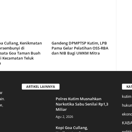
oa Cullang, Kenikmatan
Gandeng DPMPTSP Kutim, LPB
ersembunyi di
Pama Gelar Pelatihan OSS-RBA
sata Goa Taman Buah
dan NIB Bagi UMKM Mitra
i Kecamatan Teluk
n
ARTIKEL LAINNYA
KA
ar
kutim
Polres Kutim Musnahkan
in.
Narkotika Sabu Senilai Rp1,3
e,
huku
Miliar
ekon
Agu 2, 2026
KABA
Kopi Goa Cullang,
politik