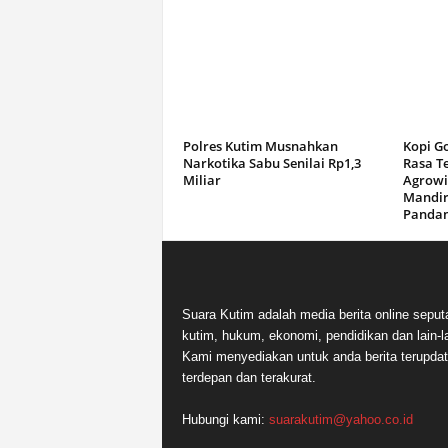
Polres Kutim Musnahkan
Kopi G
Narkotika Sabu Senilai Rp1,3
Rasa T
Miliar
Agrowi
Mandir
Panda
Suara Kutim adalah media berita online seput
kutim, hukum, ekonomi, pendidikan dan lain-la
Kami menyediakan untuk anda berita terupdat
terdepan dan terakurat.
Hubungi kami:
suarakutim@yahoo.co.id