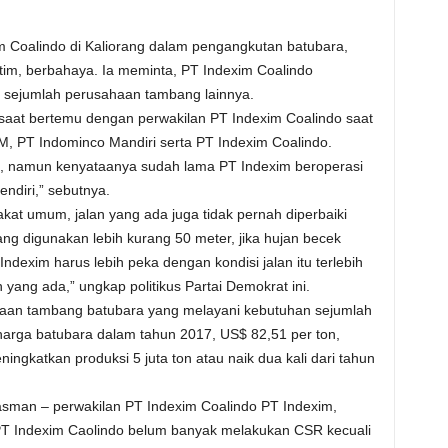
m Coalindo di Kaliorang dalam pengangkutan batubara,
im, berbahaya. Ia meminta, PT Indexim Coalindo
an sejumlah perusahaan tambang lainnya.
saat bertemu dengan perwakilan PT Indexim Coalindo saat
, PT Indominco Mandiri serta PT Indexim Coalindo.
, namun kenyataanya sudah lama PT Indexim beroperasi
ndiri,” sebutnya.
kat umum, jalan yang ada juga tidak pernah diperbaiki
ng digunakan lebih kurang 50 meter, jika hujan becek
exim harus lebih peka dengan kondisi jalan itu terlebih
ang ada,” ungkap politikus Partai Demokrat ini.
aan tambang batubara yang melayani kebutuhan sejumlah
arga batubara dalam tahun 2017, US$ 82,51 per ton,
gkatkan produksi 5 juta ton atau naik dua kali dari tahun
sman – perwakilan PT Indexim Coalindo PT Indexim,
PT Indexim Caolindo belum banyak melakukan CSR kecuali