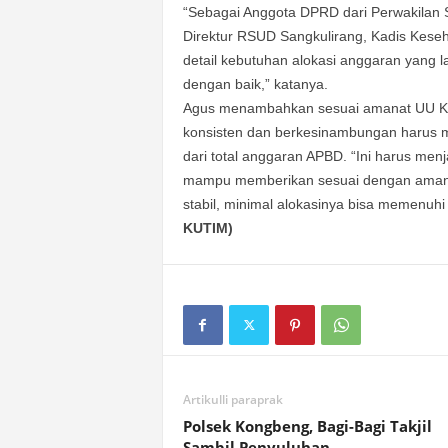
“Sebagai Anggota DPRD dari Perwakilan
Direktur RSUD Sangkulirang, Kadis Keseh
detail kebutuhan alokasi anggaran yang l
dengan baik,” katanya.
Agus menambahkan sesuai amanat UU Ke
konsisten dan berkesinambungan harus 
dari total anggaran APBD. “Ini harus men
mampu memberikan sesuai dengan amana
stabil, minimal alokasinya bisa memenuh
KUTIM)
Artikulli paraprak
Polsek Kongbeng, Bagi-Bagi Takjil
Sambil Penyuluhan