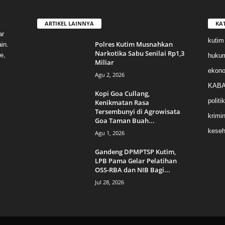
ARTIKEL LAINNYA
KA
ar
kutim
Polres Kutim Musnahkan
in.
Narkotika Sabu Senilai Rp1,3
e,
huku
Miliar
ekon
Agu 2, 2026
KABA
Kopi Goa Cullang,
politik
Kenikmatan Rasa
Tersembunyi di Agrowisata
krimin
Goa Taman Buah...
keseh
Agu 1, 2026
Gandeng DPMPTSP Kutim,
LPB Pama Gelar Pelatihan
OSS-RBA dan NIB Bagi...
Jul 28, 2026