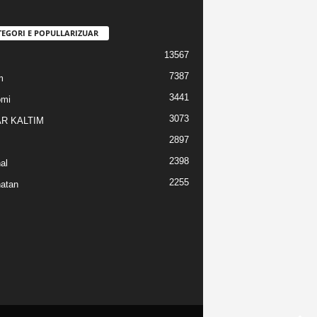
TEGORI E POPULLARIZUAR
13567
7387
m
3441
omi
3073
R KALTIM
2897
2398
al
2255
atan