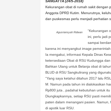
k
SANGATTA (24/5-2018)
u
Kekurangan obat di rumah sakit dengan 
r
Anggota DPRD Kutim. Menurutnya, keluha
a
dan puskesmas perlu menjadi perhatian 
t
“Kekurangan ob
Agusriansyah Ridwan
ini, perlu jad
sampai berdam
karena ini menyangkut image pemerintah d
Ia mengakui, informasi Kepala Dinas Kes
ketersediaan Obat di RSU Kudungga dan
Bahkan Utang untuk Belanja obat di tahu
BLUD di RSU Sangkulirang yang digunaka
“Yang saya ketahui ditahun 2017 lalu R
M. Namun pada tahun ini dialokasikan ha
Rp800 juta , padahal kebutuhan untuk itu 
Diungkapkannya, setiap RSU pasti memili
paten dalam menangani pasien. Namun, fa
di apotik luar RSU.