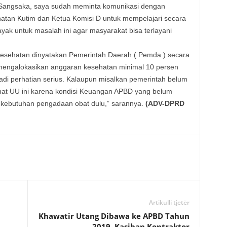
 Sangsaka, saya sudah meminta komunikasi dengan
atan Kutim dan Ketua Komisi D untuk mempelajari secara
ayak untuk masalah ini agar masyarakat bisa terlayani
sehatan dinyatakan Pemerintah Daerah ( Pemda ) secara
mengalokasikan anggaran kesehatan minimal 10 persen
jadi perhatian serius. Kalaupun misalkan pemerintah belum
t UU ini karena kondisi Keuangan APBD yang belum
i kebutuhan pengadaan obat dulu,” sarannya.
(ADV-DPRD
Artikulli tjetër
Khawatir Utang Dibawa ke APBD Tahun
2019, Kasihan Kontraktor