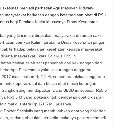
puskesmas menjadi perhatian Agusriasnyah Ridwan-
n masyarakat berkaitan dengan ketersediaan obat di RSU
serius bagi Pemkab Kutim khususnya Dinas Kesehatan.
at yang kini mulai dirasakan masyarakat di rumah sakit
i perhatian pemkab Kutim, terutama Dinas Kesehatan jangan
pak terhadap pelayanan kesehatan kepada masyarakat
imata masyarakat,” kata Politikus PKS ini.
ehatan bahwa salah satu penyebab dari kekurangan dari
 beberapa Puskesmas yakni kekurangan anggaran.
n 2017 dialokasikan Rp2,1 M, sementara alokasi anggaran
n untuk operasional dan belaja obat masih kurangan.
SU Sangkulirang mendapatkan Dana BLUD ini sebesar Rp5,5
nya Rp3,5 M yang alokasi untuk pembelian obat dikisaran
Minimal di antara Rp 1-1,5 M,” jelasnya.
ki Dokter Spesialis yang membutuhkan obat yang baik dan
kta, seriang obat tidak tersedia makanya pasien membeli