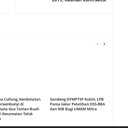
oa Cullang, Kenikmatan
Gandeng DPMPTSP Kutim, LPB
ersembunyi di
Pama Gelar Pelatihan OSS-RBA
sata Goa Taman Buah
dan NIB Bagi UMKM Mitra
i Kecamatan Teluk
n