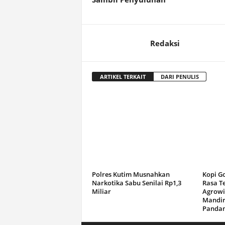
Redaksi
ARTIKEL TERKAIT
DARI PENULIS
Polres Kutim Musnahkan
Kopi G
Narkotika Sabu Senilai Rp1,3
Rasa T
Miliar
Agrowi
Mandir
Panda