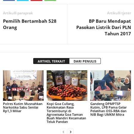
Artikulli paraprak
Artikulli tjetër
Pemilih Bertambah 528
BP Baru Mendapat
Orang
Pasokan Listrik Dari PLN
Tahun 2017
ARTIKEL TERKAIT
DARI PENULIS
Polres Kutim Musnahkan
Kopi Goa Cullang,
Gandeng DPMPTSP
Narkotika Sabu Senilai
Kenikmatan Rasa
Kutim, LPB Pama Gelar
Rp1,3 Miliar
Tersembunyi di
Pelatihan OSS-RBA dan
Agrowisata Goa Taman
NIB Bagi UMKM Mitra
Buah Mandiri Kecamatan
Teluk Pandan