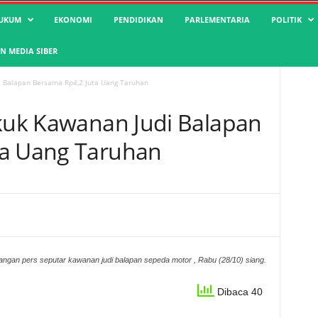
UKUM
EKONOMI
PENDIDIKAN
PARLEMENTARIA
POLITIK
 MEDIA SIBER
i Balapan Bersama Rp4,2 Juta Uang Taruhan
ekuk Kawanan Judi Balapan
ta Uang Taruhan
angan pers seputar kawanan judi balapan sepeda motor , Rabu (28/10) siang.
Dibaca 40