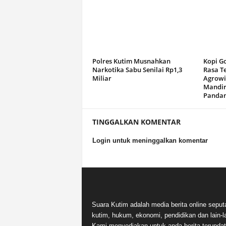
Polres Kutim Musnahkan
Kopi G
Narkotika Sabu Senilai Rp1,3
Rasa T
Miliar
Agrowi
Mandir
Panda
TINGGALKAN KOMENTAR
Login untuk meninggalkan komentar
Suara Kutim adalah media berita online seput
kutim, hukum, ekonomi, pendidikan dan lain-la
Kami menyediakan untuk anda berita terupdat