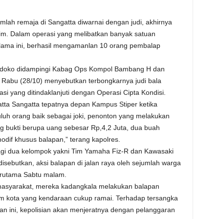
umlah remaja di Sangatta diwarnai dengan judi, akhirnya
tim. Dalam operasi yang melibatkan banyak satuan
 lama ini, berhasil mengamanlan 10 orang pembalap
andoko didampingi Kabag Ops Kompol Bambang H dan
Rabu (28/10) menyebutkan terbongkarnya judi bala
 yang ditindaklanjuti dengan Operasi Cipta Kondisi.
atta Sangatta tepatnya depan Kampus Stiper ketika
uluh orang baik sebagai joki, penonton yang melakukan
ng bukti berupa uang sebesar Rp,4,2 Juta, dua buah
dif khusus balapan,” terang kapolres.
bagi dua kelompok yakni Tim Yamaha Fiz-R dan Kawasaki
disebutkan, aksi balapan di jalan raya oleh sejumlah warga
terutama Sabtu malam.
 masyarakat, mereka kadangkala melakukan balapan
m kota yang kendaraan cukup ramai. Terhadap tersangka
an ini, kepolisian akan menjeratnya dengan pelanggaran