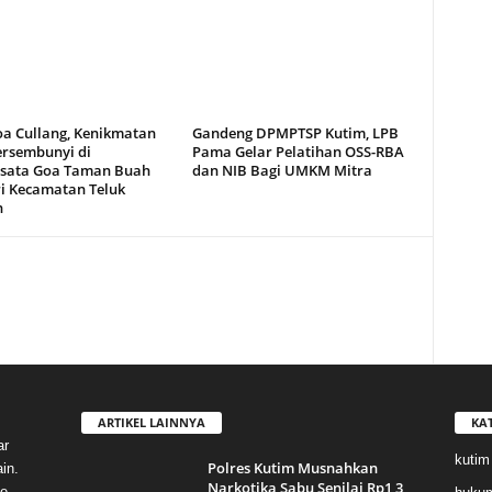
oa Cullang, Kenikmatan
Gandeng DPMPTSP Kutim, LPB
ersembunyi di
Pama Gelar Pelatihan OSS-RBA
sata Goa Taman Buah
dan NIB Bagi UMKM Mitra
i Kecamatan Teluk
n
ARTIKEL LAINNYA
KA
ar
kutim
Polres Kutim Musnahkan
in.
Narkotika Sabu Senilai Rp1,3
e,