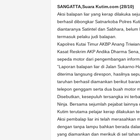
k
SANGATTA,Suara Kutim.com (28/10)
u
Aksi balapan liar yang kerap dilakuka sej
r
a
berhasil dibongkar Satnarkoba Polres Ku
t
diantaranya Satintel dan Sabhara, belum
termasuk pelaku judi balapan.
Kapolres Kutai Timur AKBP Anang Triwi
Kasat Reskrim AKP Andika Dharma Sena, 
sepeda motor dari pengembangan informasi
“Laporan balapan liar di Jalan Sukarno-H
diterima langsung direspon, hasilnya sep
taruhan berhasil diamankan berikut bara
telepon genggam serta dua buah motor mo
Disebutkan, kesepuluh tersangka ini ter
Ninja. Bersama sejumlah pejabat lainnya 
Kutim terutama pelajar kerap dilakukan 
Aksi pembalap liar ini telah merasahkan
dengan tanpa lampu bahkan berada dala
yang diamankan dan merikuk di sel tahan