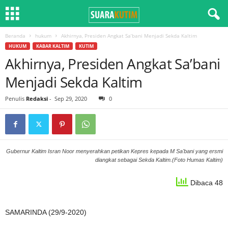
Beranda
hukum
Akhirnya, Presiden Angkat Sa’bani Menjadi Sekda Kaltim
HUKUM
KABAR KALTIM
KUTIM
Akhirnya, Presiden Angkat Sa’bani
Menjadi Sekda Kaltim
Penulis
Redaksi
-
Sep 29, 2020
0
Gubernur Kaltim Isran Noor menyerahkan petikan Kepres kepada M Sa'bani yang ersmi
diangkat sebagai Sekda Kaltim.(Foto Humas Kaltim)
Dibaca 48
SAMARINDA (29/9-2020)