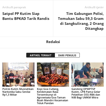
Artikulli paraprak
Artikulli tjetër
Satpol PP Kutim Siap
Tim Gabungan Polisi,
Bantu BPKAD Tarik Randis
Temukan Sabu 59,3 Gram
di Sangkulirang, 2 Orang
Ditangkap
Redaksi
ARTIKEL TERKAIT
DARI PENULIS
Polres Kutim Musnahkan
Kopi Goa Cullang,
Gandeng DPMPTSP
Narkotika Sabu Senilai
Kenikmatan Rasa
Kutim, LPB Pama Gelar
Rp1,3 Miliar
Tersembunyi di
Pelatihan OSS-RBA dan
Agrowisata Goa Taman
NIB Bagi UMKM Mitra
Buah Mandiri Kecamatan
Teluk Pandan