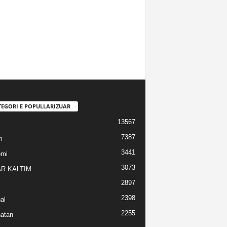
TEGORI E POPULLARIZUAR
13567
7387
m
3441
omi
3073
R KALTIM
2897
2398
al
2255
atan