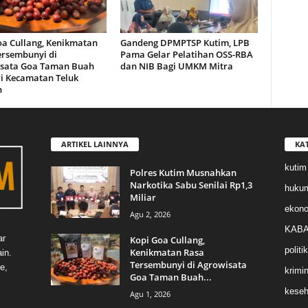
oa Cullang, Kenikmatan
Gandeng DPMPTSP Kutim, LPB
ersembunyi di
Pama Gelar Pelatihan OSS-RBA
sata Goa Taman Buah
dan NIB Bagi UMKM Mitra
i Kecamatan Teluk
n
ARTIKEL LAINNYA
KA
kutim
Polres Kutim Musnahkan
Narkotika Sabu Senilai Rp1,3
huku
Miliar
ekon
Agu 2, 2026
KABA
ar
Kopi Goa Cullang,
politik
Kenikmatan Rasa
in.
Tersembunyi di Agrowisata
e,
krimin
Goa Taman Buah...
keseh
Agu 1, 2026