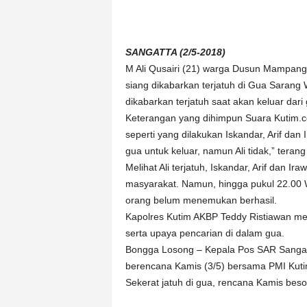
n
&
A
SANGATTA (2/5-2018)
k
M Ali Qusairi (21) warga Dusun Mampang
u
r
siang dikabarkan terjatuh di Gua Sarang W
a
dikabarkan terjatuh saat akan keluar dari
t
Keterangan yang dihimpun Suara Kutim.com
seperti yang dilakukan Iskandar, Arif dan
gua untuk keluar, namun Ali tidak,” teran
Melihat Ali terjatuh, Iskandar, Arif dan 
masyarakat. Namun, hingga pukul 22.00 
orang belum menemukan berhasil.
Kapolres Kutim AKBP Teddy Ristiawan men
serta upaya pencarian di dalam gua.
Bongga Losong – Kepala Pos SAR Sangat
berencana Kamis (3/5) bersama PMI Kuti
Sekerat jatuh di gua, rencana Kamis beso