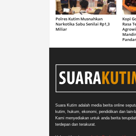
Polres Kutim Musnahkan
Kopi G
Narkotika Sabu Senilai Rp1,3
Rasa T
Miliar
Agrowi
Mandir
Panda
Suara Kutim adalah media berita online seput
kutim, hukum, ekonomi, pendidikan dan lain-la
Kami menyediakan untuk anda berita terupdat
terdepan dan terakurat.