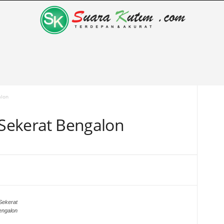
alon
 Sekerat Bengalon
Sekerat
engalon