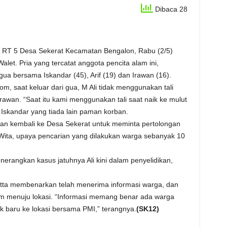
Dibaca 28
 RT 5 Desa Sekerat Kecamatan Bengalon, Rabu (2/5)
alet. Pria yang tercatat anggota pencita alam ini,
 gua bersama Iskandar (45), Arif (19) dan Irawan (16).
, saat keluar dari gua, M Ali tidak menggunakan tali
 Irawan. “Saat itu kami menggunakan tali saat naik ke mulut
g Iskandar yang tiada lain paman korban.
Irawan kembali ke Desa Sekerat untuk meminta pertolongan
Wita, upaya pencarian yang dilakukan warga sebanyak 10
erangkan kasus jatuhnya Ali kini dalam penyelidikan,
ta membenarkan telah menerima informasi warga, dan
m menuju lokasi. “Informasi memang benar ada warga
k baru ke lokasi bersama PMI,” terangnya.
(SK12)