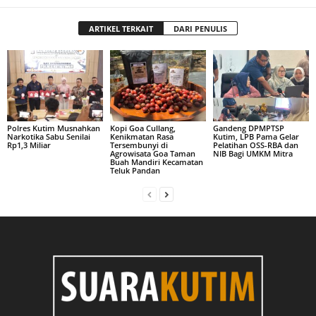
ARTIKEL TERKAIT
DARI PENULIS
Polres Kutim Musnahkan
Kopi Goa Cullang,
Gandeng DPMPTSP
Narkotika Sabu Senilai
Kenikmatan Rasa
Kutim, LPB Pama Gelar
Rp1,3 Miliar
Tersembunyi di
Pelatihan OSS-RBA dan
Agrowisata Goa Taman
NIB Bagi UMKM Mitra
Buah Mandiri Kecamatan
Teluk Pandan