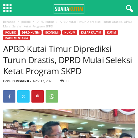
Beranda
politik
DPRD Kutim
APBD Kutai Timur Diprediksi Turun Drastis, DPRD
Mulai Seleksi Ketat Program SKPD
POLITIK
DPRD KUTIM
EKONOMI
HUKUM
KABAR KALTIM
KUTIM
PARLEMENTARIA
APBD Kutai Timur Diprediksi
Turun Drastis, DPRD Mulai Seleksi
Ketat Program SKPD
Penulis
Redaksi
-
Nov 12, 2025
0