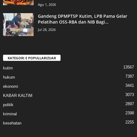
Agu 1, 2026
Gandeng DPMPTSP Kutim, LPB Pama Gelar
Pelatihan OSS-RBA dan NIB Bagi...
Jul 28, 2026
KATEGORI E POPULLARIZUAR
13567
kutim
7387
hukum
3441
ekonomi
3073
KABAR KALTIM
2897
politik
2398
kriminal
2255
kesehatan