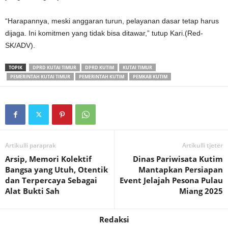
“Harapannya, meski anggaran turun, pelayanan dasar tetap harus
dijaga. Ini komitmen yang tidak bisa ditawar,” tutup Kari.(Red-
SK/ADV).
TOPIK
DPRD KUTAI TIMUR
DPRD KUTIM
KUTAI TIMUR
PEMERINTAH KUTAI TIMUR
PEMERINTAH KUTIM
PEMKAB KUTIM
Artikulli paraprak
Artikulli tjetër
Arsip, Memori Kolektif
Dinas Pariwisata Kutim
Bangsa yang Utuh, Otentik
Mantapkan Persiapan
dan Terpercaya Sebagai
Event Jelajah Pesona Pulau
Alat Bukti Sah
Miang 2025
Redaksi