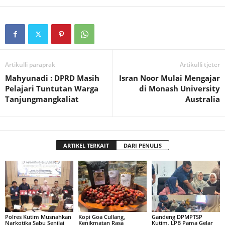
Artikulli paraprak
Artikulli tjetër
Mahyunadi : DPRD Masih
Isran Noor Mulai Mengajar
Pelajari Tuntutan Warga
di Monash University
Tanjungmangkaliat
Australia
ARTIKEL TERKAIT
DARI PENULIS
Polres Kutim Musnahkan
Kopi Goa Cullang,
Gandeng DPMPTSP
Narkotika Sabu Senilai
Kenikmatan Rasa
Kutim, LPB Pama Gelar