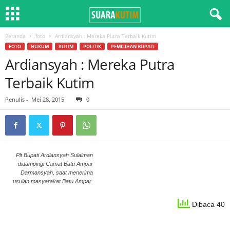
Beranda
foto
Ardiansyah : Mereka Putra Terbaik Kutim
FOTO
HUKUM
KUTIM
POLITIK
PEMILIHAN BUPATI
Ardiansyah : Mereka Putra
Terbaik Kutim
Penulis
-
Mei 28, 2015
0
Plt Bupati Ardiansyah Sulaiman
didampingi Camat Batu Ampar
Darmansyah, saat menerima
usulan masyarakat Batu Ampar.
Dibaca 40