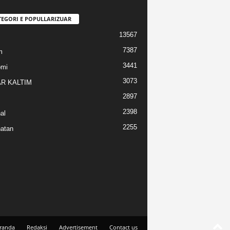
TEGORI E POPULLARIZUAR
13567
7387
m
3441
omi
3073
R KALTIM
2897
2398
al
2255
atan
randa
Redaksi
Advertisement
Contact us