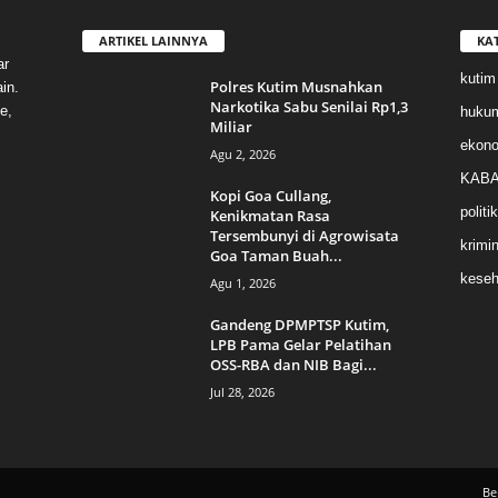
ARTIKEL LAINNYA
KA
ar
kutim
Polres Kutim Musnahkan
in.
Narkotika Sabu Senilai Rp1,3
e,
huku
Miliar
ekon
Agu 2, 2026
KABA
Kopi Goa Cullang,
politik
Kenikmatan Rasa
Tersembunyi di Agrowisata
krimin
Goa Taman Buah...
keseh
Agu 1, 2026
Gandeng DPMPTSP Kutim,
LPB Pama Gelar Pelatihan
OSS-RBA dan NIB Bagi...
Jul 28, 2026
Be