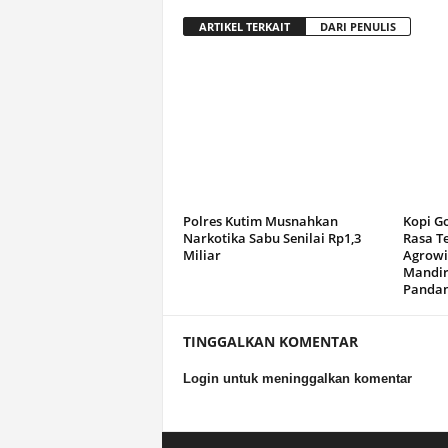
ARTIKEL TERKAIT
DARI PENULIS
Polres Kutim Musnahkan
Kopi G
Narkotika Sabu Senilai Rp1,3
Rasa T
Miliar
Agrowi
Mandir
Panda
TINGGALKAN KOMENTAR
Login untuk meninggalkan komentar