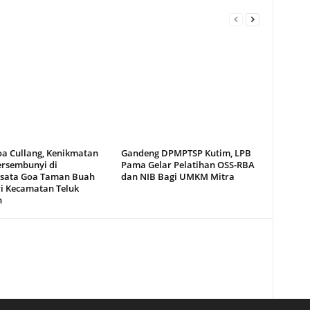
oa Cullang, Kenikmatan
Gandeng DPMPTSP Kutim, LPB
ersembunyi di
Pama Gelar Pelatihan OSS-RBA
sata Goa Taman Buah
dan NIB Bagi UMKM Mitra
i Kecamatan Teluk
n