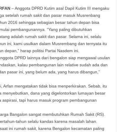
RFAN
– Anggota DPRD Kutim asal Dapil Kutim III mengaku
ega setelah rumah sakit dan pasar masuk Musrenbang
ahun 2016 sehingga sebagian besar tahun depan bisa
imulai pembangunannya. “Yang paling dibutuhkan
tang adalah rumah sakit dan pasar. Selama ini, selalu
Tahun ini, kami usulkan dalam Musrembang dan ternyata itu
n depan,” harap politisi Partai Nasdem ini.
anggota DPRD lainnya dari bengalon siap mengawal usulan
andaskan, kalau pembangunan lain relative sudah ada dan
t dan pasar ini, yang belum ada, yang harus dibangun,”
, Arfan mengatakan tidak bisa menperkirakan. Sebab, itu
 ia menyebutkan, dana yang digelontorkan lumayan besar
ya aspirasi, tapi harus masuk program pembangunan
arga Bangalon sangat membutuhkan Rumah Sakit (RS).
rtahun-tahun selalu kandas karena masalah lahan.
at ini rumah sakit, karena Bengalon kecamatan paling