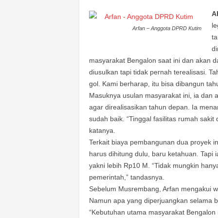
k
u
A
r
l
Arfan – Anggota DPRD Kutim
a
t
t
d
masyarakat Bengalon saat ini dan akan da
diusulkan tapi tidak pernah terealisasi. 
gol. Kami berharap, itu bisa dibangun tahu
Masuknya usulan masyarakat ini, ia dan 
agar direalisasikan tahun depan. Ia men
sudah baik. “Tinggal fasilitas rumah saki
katanya.
Terkait biaya pembangunan dua proyek ini
harus dihitung dulu, baru ketahuan. Tapi
yakni lebih Rp10 M. “Tidak mungkin han
pemerintah,” tandasnya.
Sebelum Musrembang, Arfan mengakui w
Namun apa yang diperjuangkan selama be
“Kebutuhan utama masyarakat Bengalon sa