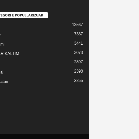
TEGORI E POPULLARIZUAR
13567
7387
m
3441
omi
3073
R KALTIM
2897
2398
al
2255
atan