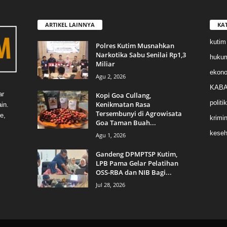
ARTIKEL LAINNYA
KA
kutim
Polres Kutim Musnahkan
Narkotika Sabu Senilai Rp1,3
huku
Miliar
ekon
Agu 2, 2026
KABA
ar
Kopi Goa Cullang,
politik
Kenikmatan Rasa
in.
Tersembunyi di Agrowisata
e,
krimin
Goa Taman Buah...
keseh
Agu 1, 2026
Gandeng DPMPTSP Kutim,
LPB Pama Gelar Pelatihan
OSS-RBA dan NIB Bagi...
Jul 28, 2026