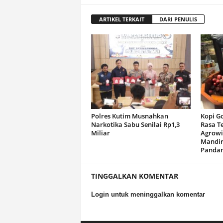
ARTIKEL TERKAIT
DARI PENULIS
Polres Kutim Musnahkan
Kopi G
Narkotika Sabu Senilai Rp1,3
Rasa T
Miliar
Agrowi
Mandir
Panda
TINGGALKAN KOMENTAR
Login untuk meninggalkan komentar