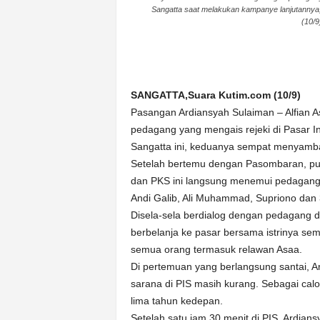
Sangatta saat melakukan kampanye lanjutannya
n
(10/9
&
A
k
u
r
SANGATTA,Suara Kutim.com (10/9)
a
Pasangan Ardiansyah Sulaiman – Alfian 
t
pedagang yang mengais rejeki di Pasar In
Sangatta ini, keduanya sempat menyamb
Setelah bertemu dengan Pasombaran, puk
dan PKS ini langsung menemui pedagang 
Andi Galib, Ali Muhammad, Supriono dan 
Disela-sela berdialog dengan pedagang 
berbelanja ke pasar bersama istrinya se
semua orang termasuk relawan Asaa.
Di pertemuan yang berlangsung santai, A
sarana di PIS masih kurang. Sebagai cal
lima tahun kedepan.
Setelah satu jam 30 menit di PIS, Ardia