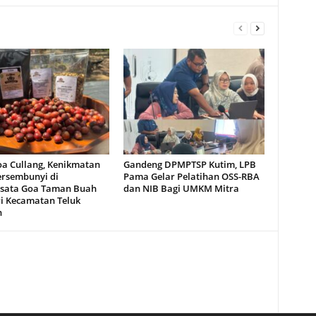
oa Cullang, Kenikmatan
Gandeng DPMPTSP Kutim, LPB
ersembunyi di
Pama Gelar Pelatihan OSS-RBA
sata Goa Taman Buah
dan NIB Bagi UMKM Mitra
i Kecamatan Teluk
n