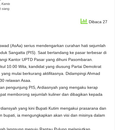
, Kamis
) siang.
Dibaca 27
Aswad (AsAa) serius mendengarkan curahan hati sejumlah
duk Sangatta (PIS). Saat bertandang ke pasar terbesar di
angi Kantor UPTD Pasar yang dihuni Pasombaran.
ul 10.00 Wita, kandidat yang diusung Partai Demokrat
yang mulai berkurang aktifitasnya. Didampingi Ahmad
30 relawan Asaa.
dan pengunjung PIS, Ardiasnyah yang mengaku kerap
mpat memborong sejumlah kuliner dan dibagikan kepada
rdiansyah yang kini Bupati Kutim mengakui prasarana dan
on bupati, ia mengungkapkan akan visi dan misinya dalam
nsyah langsung menuju Rantau Pulung melanjutkan