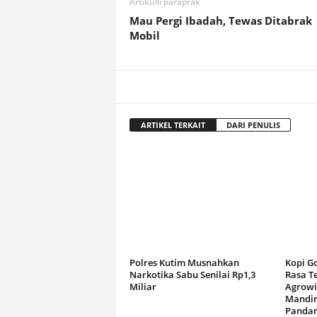
Artikulli paraprak
Mau Pergi Ibadah, Tewas Ditabrak
Mobil
ARTIKEL TERKAIT
DARI PENULIS
Polres Kutim Musnahkan
Kopi G
Narkotika Sabu Senilai Rp1,3
Rasa T
Miliar
Agrowi
Mandir
Panda