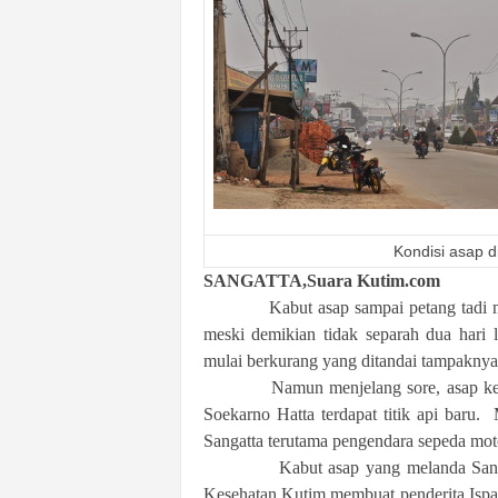
k
u
r
a
t
Kondisi asap d
SANGATTA,Suara Kutim.com
Kabut asap sampai petang tadi masih
meski demikian tidak separah dua hari
mulai berkurang yang ditandai tampaknya
Namun menjelang sore, asap kembali
Soekarno Hatta terdapat titik api baru
Sangatta terutama pengendara sepeda mo
Kabut asap yang melanda Sangatta da
Kesehatan Kutim membuat penderita Ispa