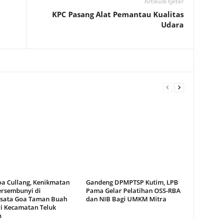
Artikulli tjetër
KPC Pasang Alat Pemantau Kualitas
Udara
oa Cullang, Kenikmatan
Gandeng DPMPTSP Kutim, LPB
ersembunyi di
Pama Gelar Pelatihan OSS-RBA
sata Goa Taman Buah
dan NIB Bagi UMKM Mitra
i Kecamatan Teluk
n