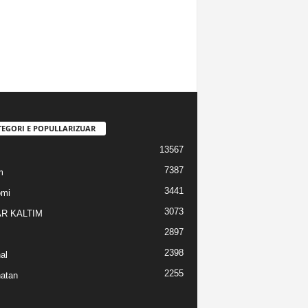
TEGORI E POPULLARIZUAR
13567
7387
m
3441
omi
3073
R KALTIM
2897
2398
al
2255
atan