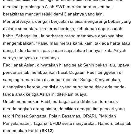
meminat pertolongan Allah SWT, mereka berdua kembali
beraktifitas mencari rejeki demi 3 anaknya yang lain.
Menurut Aisyah, dengan berjualan ia bisa mengurangi beban yang
dialami sementara jika terus berduka, kebutuhan dapur sudah
habis. Sebagai ibu, ia berharap orang membawa anaknya bisa
mengembalikan. “Kalau mau meras kami, kami tak ada harta atau
uang, hidup kami ini pas-pasan saja setiap harinya,” kata Aisyah
seraya menyeka air matanya.
Fadil anak Aslan, dinyatakan hilang sejak Senin pekan lalu, upaya
pencarian tak membuahkan hasil. Dugaan, Fadil tenggelam di
samping rumah atau disambar monster Sungai Kenyamukan,
disangsikan karena kondisi air yang surut serta tidak ada tanda-
tanda anak ke tiga Aslan ini diterkam buaya.
Untuk menemukan Fadil, berbagai cara dilakukan termasuk
mendatangkan orang pintar, demikian dengan tim pencari yang
terdiri Polsek Sangatta, Polair, Basarnas, ORARI, PMK dan
Penyelamatan, Tagana, BPBD serta masyarakat. Namun, tetap tak
menemukan Fadil.
(SK12)