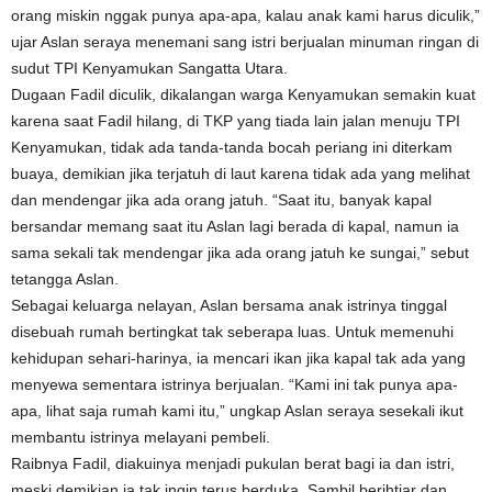
orang miskin nggak punya apa-apa, kalau anak kami harus diculik,”
ujar Aslan seraya menemani sang istri berjualan minuman ringan di
sudut TPI Kenyamukan Sangatta Utara.
Dugaan Fadil diculik, dikalangan warga Kenyamukan semakin kuat
karena saat Fadil hilang, di TKP yang tiada lain jalan menuju TPI
Kenyamukan, tidak ada tanda-tanda bocah periang ini diterkam
buaya, demikian jika terjatuh di laut karena tidak ada yang melihat
dan mendengar jika ada orang jatuh. “Saat itu, banyak kapal
bersandar memang saat itu Aslan lagi berada di kapal, namun ia
sama sekali tak mendengar jika ada orang jatuh ke sungai,” sebut
tetangga Aslan.
Sebagai keluarga nelayan, Aslan bersama anak istrinya tinggal
disebuah rumah bertingkat tak seberapa luas. Untuk memenuhi
kehidupan sehari-harinya, ia mencari ikan jika kapal tak ada yang
menyewa sementara istrinya berjualan. “Kami ini tak punya apa-
apa, lihat saja rumah kami itu,” ungkap Aslan seraya sesekali ikut
membantu istrinya melayani pembeli.
Raibnya Fadil, diakuinya menjadi pukulan berat bagi ia dan istri,
meski demikian ia tak ingin terus berduka. Sambil berihtiar dan