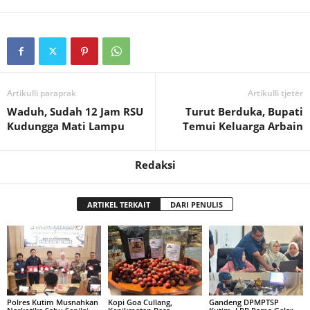
Artikulli paraprak
Artikulli tjetër
Waduh, Sudah 12 Jam RSU
Turut Berduka, Bupati
Kudungga Mati Lampu
Temui Keluarga Arbain
Redaksi
ARTIKEL TERKAIT
DARI PENULIS
Polres Kutim Musnahkan
Kopi Goa Cullang,
Gandeng DPMPTSP