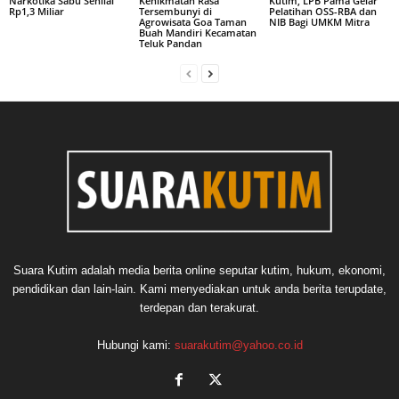
Narkotika Sabu Senilai
Kenikmatan Rasa
Kutim, LPB Pama Gelar
Rp1,3 Miliar
Tersembunyi di
Pelatihan OSS-RBA dan
Agrowisata Goa Taman
NIB Bagi UMKM Mitra
Buah Mandiri Kecamatan
Teluk Pandan
Suara Kutim adalah media berita online seputar kutim, hukum, ekonomi,
pendidikan dan lain-lain. Kami menyediakan untuk anda berita terupdate,
terdepan dan terakurat.
Hubungi kami:
suarakutim@yahoo.co.id