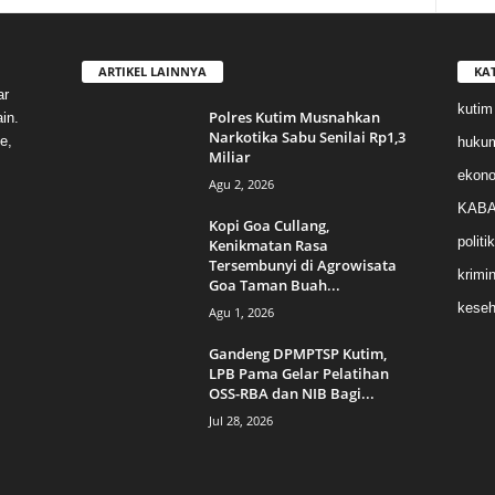
ARTIKEL LAINNYA
KA
ar
kutim
Polres Kutim Musnahkan
in.
Narkotika Sabu Senilai Rp1,3
e,
huku
Miliar
ekon
Agu 2, 2026
KABA
Kopi Goa Cullang,
politik
Kenikmatan Rasa
Tersembunyi di Agrowisata
krimin
Goa Taman Buah...
keseh
Agu 1, 2026
Gandeng DPMPTSP Kutim,
LPB Pama Gelar Pelatihan
OSS-RBA dan NIB Bagi...
Jul 28, 2026