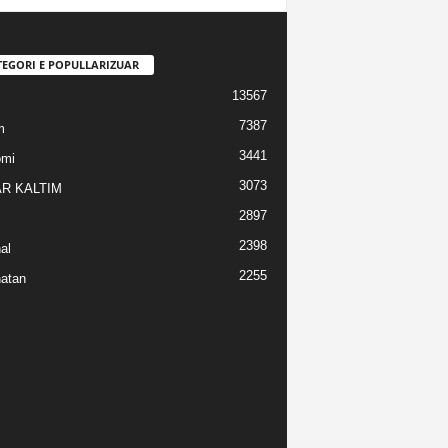
TEGORI E POPULLARIZUAR
13567
7387
m
3441
omi
3073
R KALTIM
2897
2398
al
2255
atan