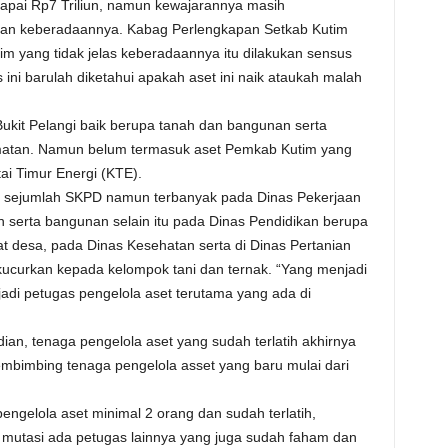
apai Rp7 Triliun, namun kewajarannya masih
gan keberadaannya. Kabag Perlengkapan Setkab Kutim
m yang tidak jelas keberadaannya itu dilakukan sensus
s ini barulah diketahui apakah aset ini naik ataukah malah
r Bukit Pelangi baik berupa tanah dan bangunan serta
amatan. Namun belum termasuk aset Pemkab Kutim yang
i Timur Energi (KTE).
ada sejumlah SKPD namun terbanyak pada Dinas Pekerjaan
serta bangunan selain itu pada Dinas Pendidikan berupa
t desa, pada Dinas Kesehatan serta di Dinas Pertanian
ucurkan kepada kelompok tani dan ternak. “Yang menjadi
jadi petugas pengelola aset terutama yang ada di
ian, tenaga pengelola aset yang sudah terlatih akhirnya
embimbing tenaga pengelola asset yang baru mulai dari
gelola aset minimal 2 orang dan sudah terlatih,
 mutasi ada petugas lainnya yang juga sudah faham dan