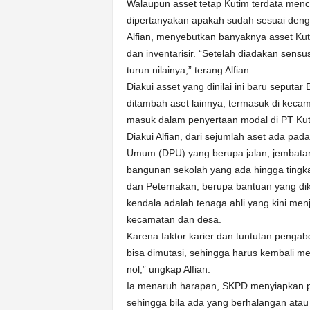
k
Walaupun asset tetap Kutim terdata menc
u
dipertanyakan apakah sudah sesuai den
r
Alfian, menyebutkan banyaknya asset Kuti
a
dan inventarisir. “Setelah diadakan sensu
t
turun nilainya,” terang Alfian.
Diakui asset yang dinilai ini baru seputa
ditambah aset lainnya, termasuk di kec
masuk dalam penyertaan modal di PT Kuta
Diakui Alfian, dari sejumlah aset ada p
Umum (DPU) yang berupa jalan, jembatan 
bangunan sekolah yang ada hingga tingka
dan Peternakan, berupa bantuan yang dik
kendala adalah tenaga ahli yang kini men
kecamatan dan desa.
Karena faktor karier dan tuntutan pengabd
bisa dimutasi, sehingga harus kembali m
nol,” ungkap Alfian.
Ia menaruh harapan, SKPD menyiapkan pen
sehingga bila ada yang berhalangan atau