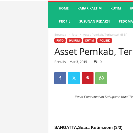
S
HOME
KABAR KALTIM
KUTIM
H
u
a
PROFIL
SUSUNAN REDAKSI
PEDOMAN
r
a
K
Beranda
foto
Asset Pemkab, Terbanyak di BP
u
FOTO
HUKUM
KUTIM
POLITIK
t
Asset Pemkab, Ter
i
m
Penulis
-
Mar 3, 2015
0
|
T
e
r
d
e
Pusat Pemerintahan Kabupaten Kutai Tim
p
a
n
&
SANGATTA,Suara Kutim.com (3/3)
A