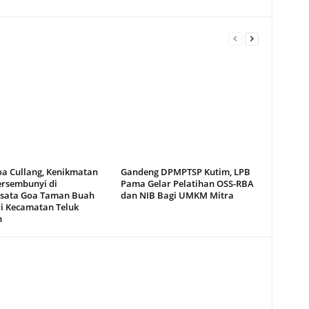
oa Cullang, Kenikmatan
Gandeng DPMPTSP Kutim, LPB
ersembunyi di
Pama Gelar Pelatihan OSS-RBA
sata Goa Taman Buah
dan NIB Bagi UMKM Mitra
i Kecamatan Teluk
n