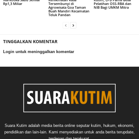
Rp1,3 Miliar
Tersembunyi di
Pelatihan OSS-RBA dan
Agrowisata Goa Taman
NIB Bagi UMKM Mitra
Buah Mandiri Kecamatan
Teluk Pandan
TINGGALKAN KOMENTAR
Login untuk meninggalkan komentar
Suara Kutim adalah media berita online seputar kutim, hukum, ekonomi,
pendidikan dan lain-lain. Kami menyediakan untuk anda berita terupdate,
terdepan dan terakurat.