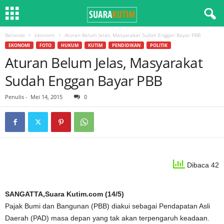
Beranda
ekonomi
Aturan Belum Jelas, Masyarakat Sudah Enggan Bayar PBB
EKONOMI
FOTO
HUKUM
KUTIM
PENDIDIKAN
POLITIK
Aturan Belum Jelas, Masyarakat
Sudah Enggan Bayar PBB
Penulis
-
Mei 14, 2015
0
Dibaca 42
SANGATTA,Suara Kutim.com (14/5)
Pajak Bumi dan Bangunan (PBB) diakui sebagai Pendapatan Asli
Daerah (PAD) masa depan yang tak akan terpengaruh keadaan.