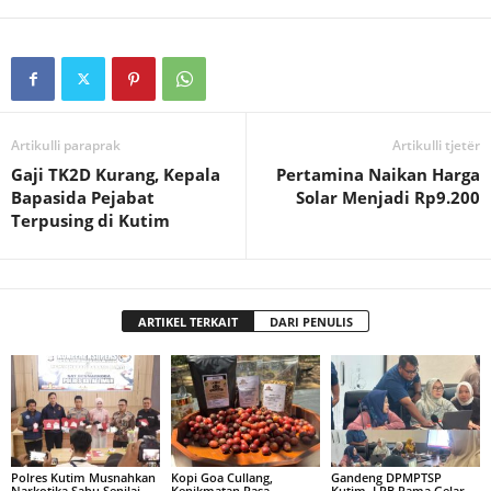
Artikulli paraprak
Artikulli tjetër
Gaji TK2D Kurang, Kepala
Pertamina Naikan Harga
Bapasida Pejabat
Solar Menjadi Rp9.200
Terpusing di Kutim
ARTIKEL TERKAIT
DARI PENULIS
Polres Kutim Musnahkan
Kopi Goa Cullang,
Gandeng DPMPTSP
Narkotika Sabu Senilai
Kenikmatan Rasa
Kutim, LPB Pama Gelar