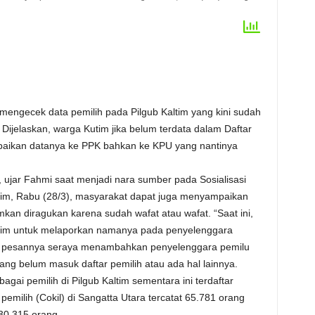
mengecek data pemilih pada Pilgub Kaltim yang kini sudah
ijelaskan, warga Kutim jika belum terdata dalam Daftar
aikan datanya ke PPK bahkan ke KPU yang nantinya
, ujar Fahmi saat menjadi nara sumber pada Sosialisasi
tim, Rabu (28/3), masyarakat dapat juga menyampaikan
kan diragukan karena sudah wafat atau wafat. “Saat ini,
tim untuk melaporkan namanya pada penyelenggara
PS,” pesannya seraya menambahkan penyelenggara pemilu
ng belum masuk daftar pemilih atau ada hal lainnya.
agai pemilih di Pilgub Kaltim sementara ini terdaftar
milih (Cokil) di Sangatta Utara tercatat 65.781 orang
30.315 orang.