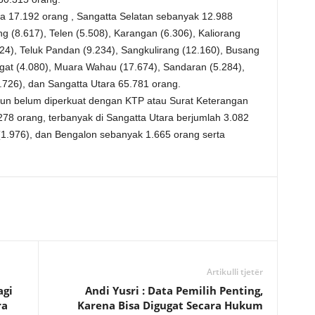
 17.192 orang , Sangatta Selatan sebanyak 12.988
 (8.617), Telen (5.508), Karangan (6.306), Kaliorang
24), Teluk Pandan (9.234), Sangkulirang (12.160), Busang
gat (4.080), Muara Wahau (17.674), Sandaran (5.284),
.726), dan Sangatta Utara 65.781 orang.
mun belum diperkuat dengan KTP atau Surat Keterangan
278 orang, terbanyak di Sangatta Utara berjumlah 3.082
1.976), dan Bengalon sebanyak 1.665 orang serta
Artikulli tjetër
agi
Andi Yusri : Data Pemilih Penting,
ra
Karena Bisa Digugat Secara Hukum