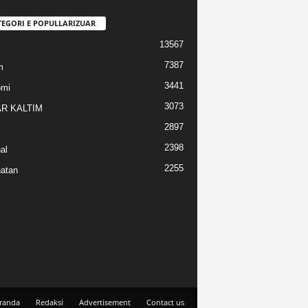
TEGORI E POPULLARIZUAR
13567
7387
m
3441
omi
3073
R KALTIM
2897
2398
al
2255
atan
randa
Redaksi
Advertisement
Contact us