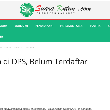
UKUM
EKONOMI
PENDIDIKAN
PARLEMENTARIA
POLITIK
K
ER
m Terdaftar Segera Lapor PPK
 di DPS, Belum Terdaftar
at menyampaikan materi di Sosialisasi Pilgub Kaltim, Rabu (29/3) di Sangatta.