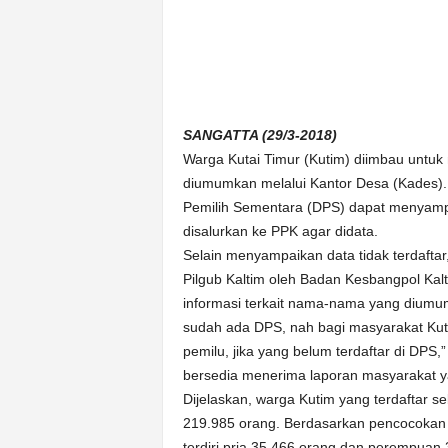
n
&
A
k
u
r
SANGATTA (29/3-2018)
a
Warga Kutai Timur (Kutim) diimbau untuk 
t
diumumkan melalui Kantor Desa (Kades). D
Pemilih Sementara (DPS) dapat menyamp
disalurkan ke PPK agar didata.
Selain menyampaikan data tidak terdaftar
Pilgub Kaltim oleh Badan Kesbangpol Kal
informasi terkait nama-nama yang diumum
sudah ada DPS, nah bagi masyarakat Ku
pemilu, jika yang belum terdaftar di D
bersedia menerima laporan masyarakat ya
Dijelaskan, warga Kutim yang terdaftar seb
219.985 orang. Berdasarkan pencocokan pe
terdiri pria 35.466 orang dan perempuan 