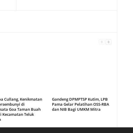
oa Cullang, Kenikmatan
Gandeng DPMPTSP Kutim, LPB
ersembunyi di
Pama Gelar Pelatihan OSS-RBA
sata Goa Taman Buah
dan NIB Bagi UMKM Mitra
i Kecamatan Teluk
n