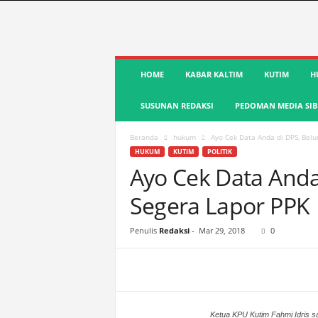
S
HOME
KABAR KALTIM
KUTIM
H
u
a
SUSUNAN REDAKSI
PEDOMAN MEDIA SIB
r
a
K
Beranda
hukum
Ayo Cek Data Anda di DPS, Belu
u
HUKUM
KUTIM
POLITIK
t
Ayo Cek Data Anda
i
Segera Lapor PPK
m
|
T
Penulis
Redaksi
-
Mar 29, 2018
0
e
r
d
e
p
Ketua KPU Kutim Fahmi Idris sa
a