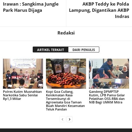
Irawan : Sangkima Jungle
AKBP Teddy ke Polda
Park Harus Dijaga
Lampung, Digantikan AKBP
Indras
Redaksi
ARTIKEL TERKAIT
DARI PENULIS
Polres Kutim Musnahkan
Kopi Goa Cullang,
Gandeng DPMPTSP
Narkotika Sabu Senilai
Kenikmatan Rasa
Kutim, LPB Pama Gelar
Rp1,3 Miliar
Tersembunyi di
Pelatihan OSS-RBA dan
Agrowisata Goa Taman
NIB Bagi UMKM Mitra
Buah Mandiri Kecamatan
Teluk Pandan