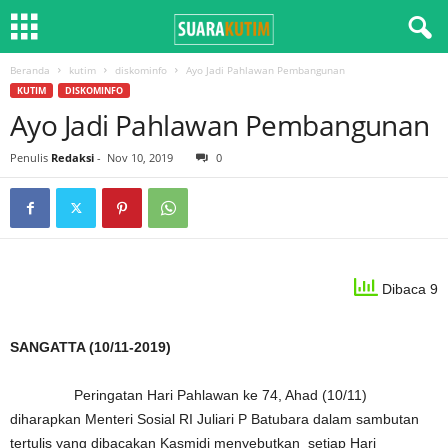
Beranda
kutim
diskominfo
Ayo Jadi Pahlawan Pembangunan
KUTIM
DISKOMINFO
Ayo Jadi Pahlawan Pembangunan
Penulis
Redaksi
-
Nov 10, 2019
0
Dibaca 9
SANGATTA (10/11-2019)
Peringatan Hari Pahlawan ke 74, Ahad (10/11)
diharapkan Menteri Sosial RI Juliari P Batubara dalam sambutan
tertulis yang dibacakan Kasmidi menyebutkan setiap Hari