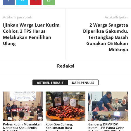
Artikulli paraprak
Artikulli tjetër
Ijinkan Warga Luar Kutim
2 Warga Sangatta
Coblos, 2 TPS Harus
Diperiksa Gakumdu,
Melakukan Pemilihan
Tertangkap Basah
Ulang
Gunakan C6 Bukan
Miliknya
Redaksi
ARTIKEL TERKAIT
DARI PENULIS
Polres Kutim Musnahkan
Kopi Goa Cullang,
Gandeng DPMPTSP
Narkotika Sabu Senilai
Kenikmatan Rasa
Kutim, LPB Pama Gelar