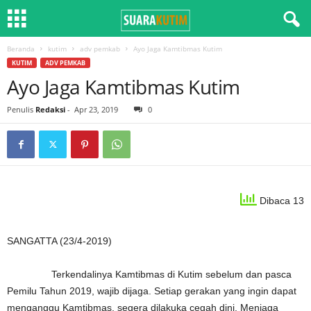
Beranda
kutim
adv pemkab
Ayo Jaga Kamtibmas Kutim
KUTIM
ADV PEMKAB
Ayo Jaga Kamtibmas Kutim
Penulis
Redaksi
-
Apr 23, 2019
0
Dibaca 13
SANGATTA (23/4-2019)
Terkendalinya Kamtibmas di Kutim sebelum dan pasca
Pemilu Tahun 2019, wajib dijaga. Setiap gerakan yang ingin dapat
menganggu Kamtibmas, segera dilakuka cegah dini. Menjaga