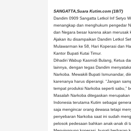
k
u
SANGATTA,Suara Kutim.com (18/7)
r
Dandim 0909 Sangatta Letkol Inf Setyo 
a
menangkap dan menghukum pengedar Nar
t
dan Negara besar karena akan merusak 
Ajakan itu disampaikan Dandim Letkol S
Mulawarman ke 58, Hari Koperasi dan Hari 
Kantor Bupati Kutai Timur.
Dihadiri Wabup Kasmidi Bulang, Ketua da
lainnya, dengan tegas Dandim menyatak
Narkoba. Mewakili Bupati Ismunandar, d
karenanya harus diperangi. “Jangan sam
tempat produksi Narkoba seperti sabu,” 
Masalah Narkoba ditegaskan merupakan 
Indonesia terutama Kutim sebagai genera
saja mengincar orang dewasa tetapi men
penyebaran Narkoba saat ini sudah mengk
pelosok pedesaan bahkan anak-anak di t
Menyinggung koperasi, bupati berharap k