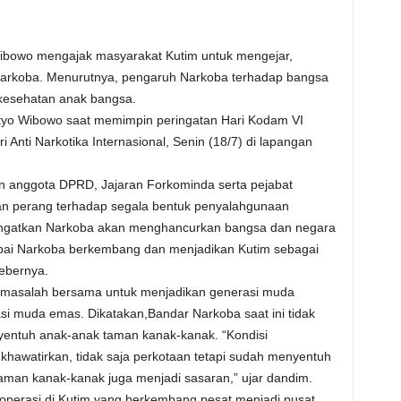
Wibowo mengajak masyarakat Kutim untuk mengejar,
koba. Menurutnya, pengaruh Narkoba terhadap bangsa
kesehatan anak bangsa.
etyo Wibowo saat memimpin peringatan Hari Kodam VI
Anti Narkotika Internasional, Senin (18/7) di lapangan
n anggota DPRD, Jajaran Forkominda serta pejabat
an perang terhadap segala bentuk penyalahgunaan
iingatkan Narkoba akan menghancurkan bangsa dan negara
pai Narkoba berkembang dan menjadikan Kutim sebagai
bebernya.
masalah bersama untuk menjadikan generasi muda
si muda emas. Dikatakan,Bandar Narkoba saat ini tidak
yentuh anak-anak taman kanak-kanak. “Kondisi
hawatirkan, tidak saja perkotaan tetapi sudah menyentuh
aman kanak-kanak juga menjadi sasaran,” ujar dandim.
operasi di Kutim yang berkembang pesat menjadi pusat