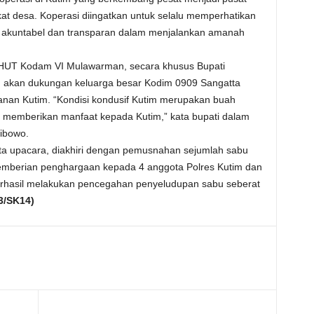
t desa. Koperasi diingatkan untuk selalu memperhatikan
l, akuntabel dan transparan dalam menjalankan amanah
HUT Kodam VI Mulawarman, secara khusus Bupati
akan dukungan keluarga besar Kodim 0909 Sangatta
n Kutim. “Kondisi kondusif Kutim merupakan buah
 memberikan manfaat kepada Kutim,” kata bupati dalam
ibowo.
rta upacara, diakhiri dengan pemusnahan sejumlah sabu
a pemberian penghargaan kepada 4 anggota Polres Kutim dan
erhasil melakukan pencegahan penyeludupan sabu seberat
3/SK14)