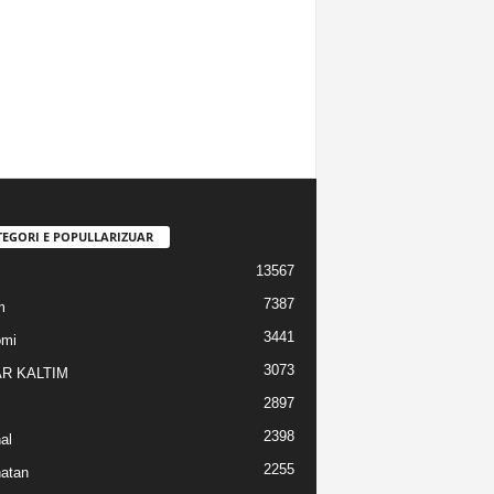
TEGORI E POPULLARIZUAR
13567
7387
m
3441
omi
3073
R KALTIM
2897
2398
al
2255
atan