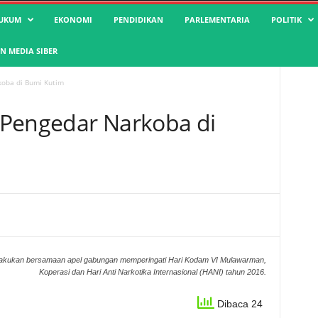
UKUM
EKONOMI
PENDIDIKAN
PARLEMENTARIA
POLITIK
 MEDIA SIBER
koba di Bumi Kutim
 Pengedar Narkoba di
ilakukan bersamaan apel gabungan memperingati Hari Kodam VI Mulawarman,
Koperasi dan Hari Anti Narkotika Internasional (HANI) tahun 2016.
Dibaca 24