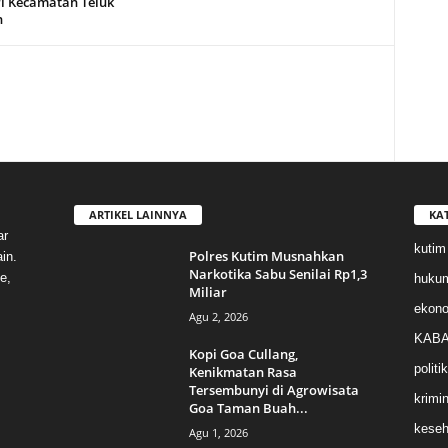
i Kecamatan Teluk
n
ARTIKEL LAINNYA
KA
ar
kutim
Polres Kutim Musnahkan
in.
Narkotika Sabu Senilai Rp1,3
e,
huku
Miliar
ekon
Agu 2, 2026
KABA
Kopi Goa Cullang,
politik
Kenikmatan Rasa
Tersembunyi di Agrowisata
krimin
Goa Taman Buah...
keseh
Agu 1, 2026