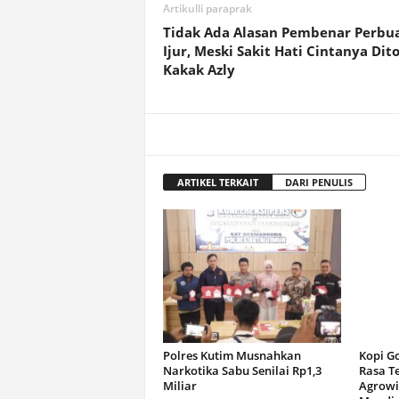
Artikulli paraprak
Tidak Ada Alasan Pembenar Perbu
Ijur, Meski Sakit Hati Cintanya Dit
Kakak Azly
ARTIKEL TERKAIT
DARI PENULIS
Polres Kutim Musnahkan
Kopi G
Narkotika Sabu Senilai Rp1,3
Rasa T
Miliar
Agrowi