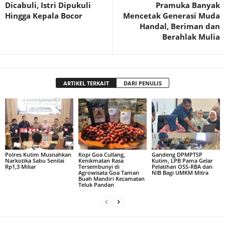
Dicabuli, Istri Dipukuli
Pramuka Banyak
Hingga Kepala Bocor
Mencetak Generasi Muda
Handal, Beriman dan
Berahlak Mulia
ARTIKEL TERKAIT
DARI PENULIS
Polres Kutim Musnahkan
Kopi Goa Cullang,
Gandeng DPMPTSP
Narkotika Sabu Senilai
Kenikmatan Rasa
Kutim, LPB Pama Gelar
Rp1,3 Miliar
Tersembunyi di
Pelatihan OSS-RBA dan
Agrowisata Goa Taman
NIB Bagi UMKM Mitra
Buah Mandiri Kecamatan
Teluk Pandan