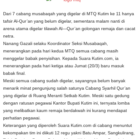
Dari 7 cabang musabaqah yang digelar di MTQ Kutim ke 11 hanya
tafsir Al-Qur’an yang belum digelar, sementara malam nanti di
arena utama digelar tilawah Al—Qur’an golongan remaja dan cacat
netra.
Nanang Gazali selaku Koordinator Seksi Musabaqah,
menerangkan pada hari kedua MTQ semua cabang masih
menggelar babak penyisihan. Kepada Suara Kutim.com, ia
menerangkan pada hari ketiga atau Jumat (20/3) baru masuk
babak final.
Meski semua cabang sudah digelar, sayangnya belum banyak
menarik minat pengunjung salah satunya Cabang Syarhil Qur’an
yang digelar di Ruang Meranti Setkab Kutim. Meski satu gedung
dengan ratusan pegawai Kantor Bupati Kutim ini, ternyata lomba
yang melibatkan kaum remaja berdakwah ini kurang mendapat
perhatian pegawai.
Keterangan yang diperoleh Suara Kutim.com di cabang menuntut
kekompakan tim ini diikuti 12 regu yakni Batu Ampar, Sangkulirang,