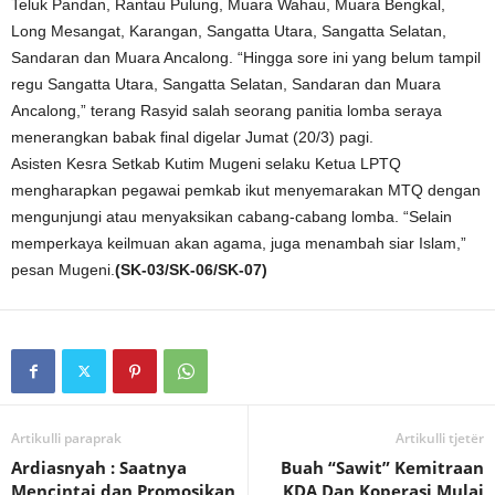
Teluk Pandan, Rantau Pulung, Muara Wahau, Muara Bengkal,
Long Mesangat, Karangan, Sangatta Utara, Sangatta Selatan,
Sandaran dan Muara Ancalong. “Hingga sore ini yang belum tampil
regu Sangatta Utara, Sangatta Selatan, Sandaran dan Muara
Ancalong,” terang Rasyid salah seorang panitia lomba seraya
menerangkan babak final digelar Jumat (20/3) pagi.
Asisten Kesra Setkab Kutim Mugeni selaku Ketua LPTQ
mengharapkan pegawai pemkab ikut menyemarakan MTQ dengan
mengunjungi atau menyaksikan cabang-cabang lomba. “Selain
memperkaya keilmuan akan agama, juga menambah siar Islam,”
pesan Mugeni.
(SK-03/SK-06/SK-07)
Artikulli paraprak
Artikulli tjetër
Ardiasnyah : Saatnya
Buah “Sawit” Kemitraan
Mencintai dan Promosikan
KDA Dan Koperasi Mulai