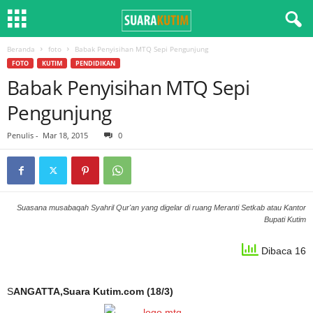
Beranda
foto
Babak Penyisihan MTQ Sepi Pengunjung
FOTO
KUTIM
PENDIDIKAN
Babak Penyisihan MTQ Sepi
Pengunjung
Penulis
-
Mar 18, 2015
0
Suasana musabaqah Syahril Qur'an yang digelar di ruang Meranti Setkab atau Kantor
Bupati Kutim
Dibaca 16
S
ANGATTA,Suara Kutim.com (18/3)