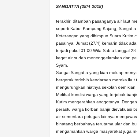
k
SANGATTA (28/4-2018)
u
r
a
terakhir, ditambah pasanganya air laut m
t
seperti Kabo, Kampung Kajang, Sangatta 
Keterangan yang dihimpun Suara Kutim.c
pasalnya, Jumat (27/4) kemarin tidak ada
terjadi pukul 01.00 Wita Sabtu tanggal 28 
kaget air sudah menenggelamkan dan pe
Syam.
Sungai Sangatta yang kian meluap menyeb
bergerak terlebih kendaraan mereka ikut 
mengurungkan niatnya sekolah demikian d
Melihat kondisi warga yang terjebak banjir
Kutim mengerahkan anggotanya. Dengan 
perastu warga korban banjir dievakuasi 
air sementara petugas lainnya mengawasi 
binatang berbahaya terutama ular dan bu
mengamankan warga masyarakat juga meng