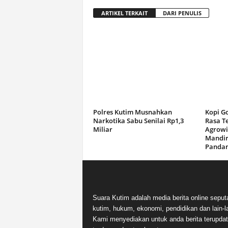
ARTIKEL TERKAIT
DARI PENULIS
Polres Kutim Musnahkan
Kopi G
Narkotika Sabu Senilai Rp1,3
Rasa T
Miliar
Agrowi
Mandir
Panda
Suara Kutim adalah media berita online seput
kutim, hukum, ekonomi, pendidikan dan lain-la
Kami menyediakan untuk anda berita terupdat