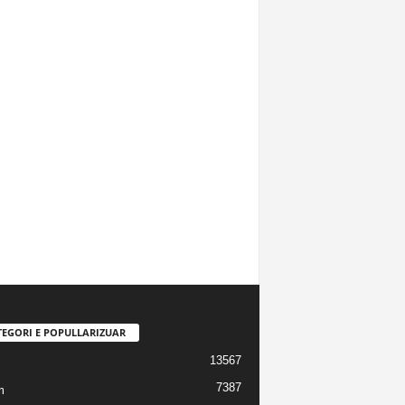
TEGORI E POPULLARIZUAR
13567
7387
m