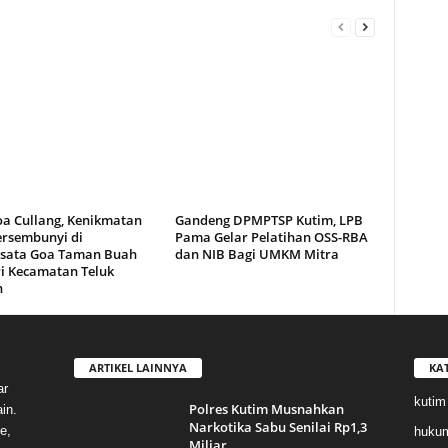
oa Cullang, Kenikmatan
Gandeng DPMPTSP Kutim, LPB
ersembunyi di
Pama Gelar Pelatihan OSS-RBA
sata Goa Taman Buah
dan NIB Bagi UMKM Mitra
i Kecamatan Teluk
n
ARTIKEL LAINNYA
KA
ar
kutim
Polres Kutim Musnahkan
in.
Narkotika Sabu Senilai Rp1,3
e,
huku
Miliar