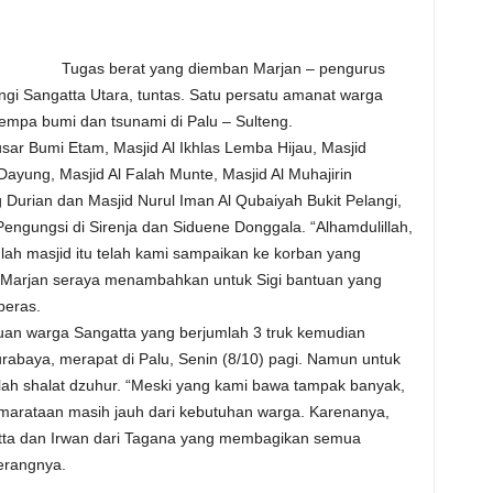
Tugas berat yang diemban Marjan – pengurus
ngi Sangatta Utara, tuntas. Satu persatu amanat warga
empa bumi dan tsunami di Palu – Sulteng.
sar Bumi Etam, Masjid Al Ikhlas Lemba Hijau, Masjid
ayung, Masjid Al Falah Munte, Masjid Al Muhajirin
Durian dan Masjid Nurul Iman Al Qubaiyah Bukit Pelangi,
engungsi di Sirenja dan Siduene Donggala. “Alhamdulillah,
ah masjid itu telah kami sampaikan ke korban yang
g Marjan seraya menambahkan untuk Sigi bantuan yang
beras.
uan warga Sangatta yang berjumlah 3 truk kemudian
abaya, merapat di Palu, Senin (8/10) pagi. Namun untuk
elah shalat dzuhur. “Meski yang kami bawa tampak banyak,
pemarataan masih jauh dari kebutuhan warga. Karenanya,
gatta dan Irwan dari Tagana yang membagikan semua
erangnya.