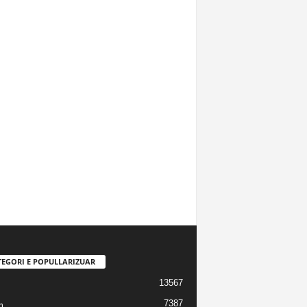
TEGORI E POPULLARIZUAR
13567
7387
m