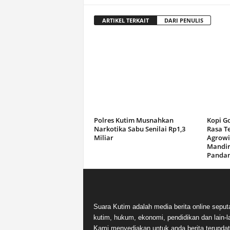
ARTIKEL TERKAIT
DARI PENULIS
Polres Kutim Musnahkan
Kopi G
Narkotika Sabu Senilai Rp1,3
Rasa T
Miliar
Agrowi
Mandir
Panda
Suara Kutim adalah media berita online seput
kutim, hukum, ekonomi, pendidikan dan lain-la
Kami menyediakan untuk anda berita terupdat