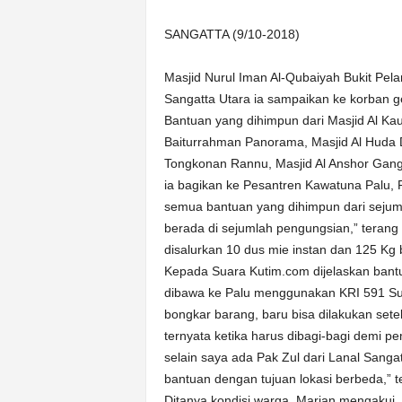
k
u
SANGATTA (9/10-2018)
r
a
Masjid Nurul Iman Al-Qubaiyah Bukit Pela
t
Sangatta Utara ia sampaikan ke korban g
Bantuan yang dihimpun dari Masjid Al Kau
Baiturrahman Panorama, Masjid Al Huda D
Tongkonan Rannu, Masjid Al Anshor Gang 
ia bagikan ke Pesantren Kawatuna Palu, P
semua bantuan yang dihimpun dari sejuml
berada di sejumlah pengungsian,” teran
disalurkan 10 dus mie instan dan 125 Kg 
Kepada Suara Kutim.com dijelaskan bant
dibawa ke Palu menggunakan KRI 591 Sur
bongkar barang, baru bisa dilakukan set
ternyata ketika harus dibagi-bagi demi 
selain saya ada Pak Zul dari Lanal San
bantuan dengan tujuan lokasi berbeda,” t
Ditanya kondisi warga, Marjan mengakui