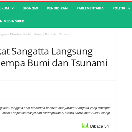
UKUM
EKONOMI
PENDIDIKAN
PARLEMENTARIA
POLITIK
 MEDIA SIBER
angsung Diterima Korban Gempa Bumi dan Tsunami
at Sangatta Langsung
Gempa Bumi dan Tsunami
igi dan Donggala saat menerima bantuan masyarakat Sangatta yang dihimpun
melalui sejumlah masjid dan dikumpulkan di Masjid Nurul Iman Bukit Pelangi.
Dibaca 54