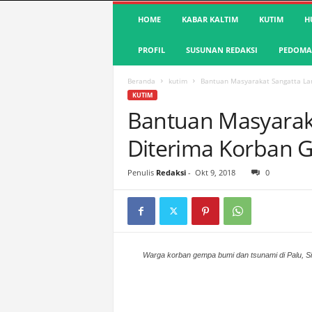
S
HOME
KABAR KALTIM
KUTIM
H
u
a
PROFIL
SUSUNAN REDAKSI
PEDOMAN
r
a
K
Beranda
kutim
Bantuan Masyarakat Sangatta L
u
KUTIM
t
Bantuan Masyarak
i
Diterima Korban 
m
|
T
Penulis
Redaksi
-
Okt 9, 2018
0
e
r
d
e
p
a
Warga korban gempa bumi dan tsunami di Palu, S
n
&
A