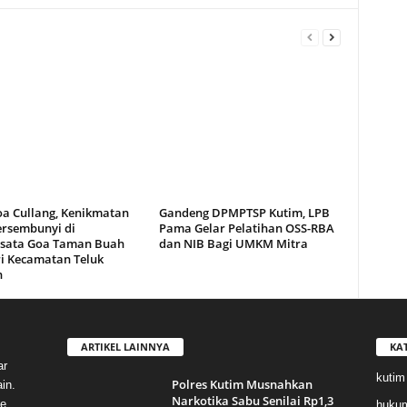
oa Cullang, Kenikmatan
Gandeng DPMPTSP Kutim, LPB
ersembunyi di
Pama Gelar Pelatihan OSS-RBA
sata Goa Taman Buah
dan NIB Bagi UMKM Mitra
i Kecamatan Teluk
n
ARTIKEL LAINNYA
KA
ar
kutim
Polres Kutim Musnahkan
in.
Narkotika Sabu Senilai Rp1,3
e,
huku