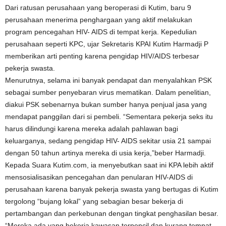
Dari ratusan perusahaan yang beroperasi di Kutim, baru 9
perusahaan menerima penghargaan yang aktif melakukan
program pencegahan HIV- AIDS di tempat kerja. Kepedulian
perusahaan seperti KPC, ujar Sekretaris KPAI Kutim Harmadji P
memberikan arti penting karena pengidap HIV/AIDS terbesar
pekerja swasta.
Menurutnya, selama ini banyak pendapat dan menyalahkan PSK
sebagai sumber penyebaran virus mematikan. Dalam penelitian,
diakui PSK sebenarnya bukan sumber hanya penjual jasa yang
mendapat panggilan dari si pembeli. “Sementara pekerja seks itu
harus dilindungi karena mereka adalah pahlawan bagi
keluarganya, sedang pengidap HIV- AIDS sekitar usia 21 sampai
dengan 50 tahun artinya mereka di usia kerja,”beber Harmadji.
Kepada Suara Kutim.com, ia menyebutkan saat ini KPA lebih aktif
mensosialisasikan pencegahan dan penularan HIV-AIDS di
perusahaan karena banyak pekerja swasta yang bertugas di Kutim
tergolong “bujang lokal” yang sebagian besar bekerja di
pertambangan dan perkebunan dengan tingkat penghasilan besar.
“Mereka ada yang bekerja kawasan terpencil dan kurang tempat