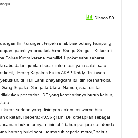
awanya.
Dibaca 50
angan Ilir Karangan, terpaksa tak bisa pulang kampung
edepan, pasalnya proa kelahiran Sanga-Sanga – Kukar ini,
ba Polres Kutim karena memiliki 1 poket sabu seberat
i sabu dalam jumlah besar, informasinya ia salah satu
 kecil,” terang Kapolres Kutim AKBP Teddy Ristiawan.
ebutkan, di Hari Lahir Bhayangkara itu, tim Resnarkoba
 Gang Sepakat Sangatta Utara. Namun, saat diintai
a dilakukan pencarian. DF yang keseharianya buruh kebun,
Utara.
u ukuran sedang yang disimpan dalam tas warna biru.
n diketahui seberat 49,96 gram, DF ditetapkan sebagai
 ancaman hukumannya minimal 4 tahun penjara dan denda
ma barang bukti sabu, termasuk sepeda motor,” sebut