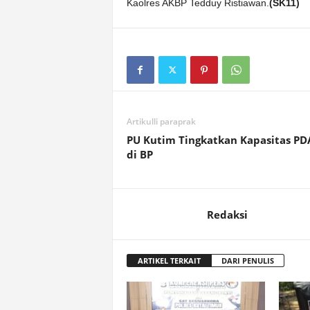
Kaolres AKBP Tedduy Ristiawan.
(SK11)
Artikulli paraprak
PU Kutim Tingkatkan Kapasitas P
di BP
Redaksi
ARTIKEL TERKAIT
DARI PENULIS