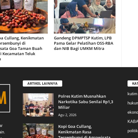
oa Cullang, Kenikmatan
Gandeng DPMPTSP Kutim, LPB
ersembunyi di
Pama Gelar Pelatihan OSS-RBA
sata Goa Taman Buah
dan NIB Bagi UMKM Mitra
i Kecamatan Teluk
n
ARTIKEL LAINNYA
KA
kutim
Polres Kutim Musnahkan
Narkotika Sabu Senilai Rp1,3
huku
Miliar
ekon
Agu 2, 2026
KABA
ar
Kopi Goa Cullang,
politik
Kenikmatan Rasa
in.
Tersembunyi di Agrowisata