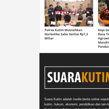
Polres Kutim Musnahkan
Kopi G
Narkotika Sabu Senilai Rp1,3
Rasa T
Miliar
Agrowi
Mandir
Panda
Suara Kutim adalah media berita online seput
kutim, hukum, ekonomi, pendidikan dan lain-la