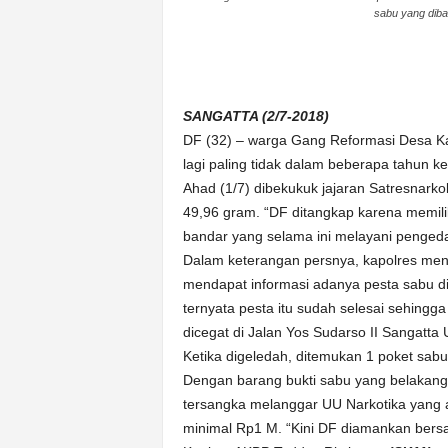
sabu yang dib
n
&
A
k
u
SANGATTA (2/7-2018)
r
DF (32) – warga Gang Reformasi Desa Kar
a
lagi paling tidak dalam beberapa tahun k
t
Ahad (1/7) dibekukuk jajaran Satresnarko
49,96 gram. “DF ditangkap karena memilik
bandar yang selama ini melayani pengedar
Dalam keterangan persnya, kapolres meny
mendapat informasi adanya pesta sabu di
ternyata pesta itu sudah selesai sehingg
dicegat di Jalan Yos Sudarso II Sangatta 
Ketika digeledah, ditemukan 1 poket sab
Dengan barang bukti sabu yang belakanga
tersangka melanggar UU Narkotika yang
minimal Rp1 M. “Kini DF diamankan bersa