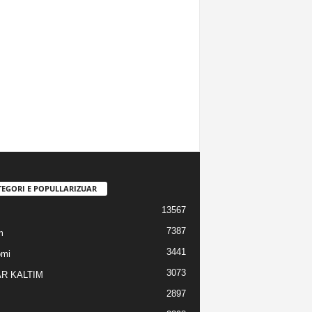
TEGORI E POPULLARIZUAR
13567
7387
m
3441
omi
3073
R KALTIM
2897