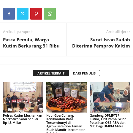
Artikulli paraprak
Artikulli tjetër
Pasca Pemilu, Warga
Surat Isran Sudah
Kutim Berkurang 31 Ribu
Diterima Pemprov Kaltim
ARTIKEL TERKAIT
DARI PENULIS
Polres Kutim Musnahkan
Kopi Goa Cullang,
Gandeng DPMPTSP
Narkotika Sabu Senilai
Kenikmatan Rasa
Kutim, LPB Pama Gelar
Rp1,3 Miliar
Tersembunyi di
Pelatihan OSS-RBA dan
Agrowisata Goa Taman
NIB Bagi UMKM Mitra
Buah Mandiri Kecamatan