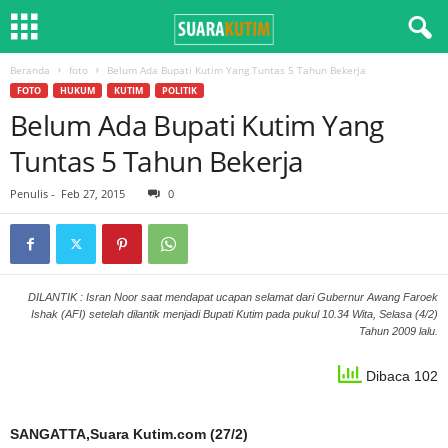
Beranda
foto
Belum Ada Bupati Kutim Yang Tuntas 5 Tahun Bekerja
FOTO
HUKUM
KUTIM
POLITIK
Belum Ada Bupati Kutim Yang
Tuntas 5 Tahun Bekerja
Penulis
-
Feb 27, 2015
0
DILANTIK : Isran Noor saat mendapat ucapan selamat dari Gubernur Awang Faroek
Ishak (AFI) setelah dilantik menjadi Bupati Kutim pada pukul 10.34 Wita, Selasa (4/2)
Tahun 2009 lalu.
Dibaca 102
SANGATTA,Suara Kutim.com (27/2)