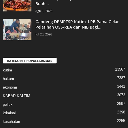
Buah...
Agu 1, 2026
Gandeng DPMPTSP Kutim, LPB Pama Gelar
Pelatihan OSS-RBA dan NIB Bagi...
Jul 28, 2026
KATEGORI E POPULLARIZUAR
13567
kutim
7387
hukum
3441
ekonomi
3073
KABAR KALTIM
2897
politik
2398
kriminal
2255
kesehatan