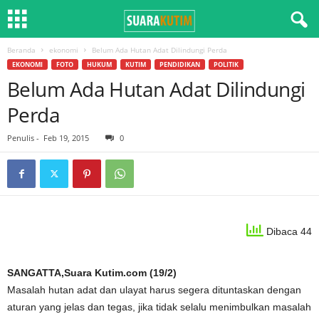
Beranda
ekonomi
Belum Ada Hutan Adat Dilindungi Perda
EKONOMI
FOTO
HUKUM
KUTIM
PENDIDIKAN
POLITIK
Belum Ada Hutan Adat Dilindungi
Perda
Penulis
-
Feb 19, 2015
0
Dibaca 44
SANGATTA,Suara Kutim.com (19/2)
Masalah hutan adat dan ulayat harus segera dituntaskan dengan
aturan yang jelas dan tegas, jika tidak selalu menimbulkan masalah