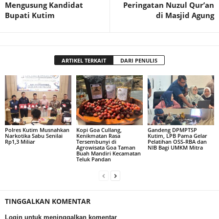
Mengusung Kandidat
Peringatan Nuzul Qur’an
Bupati Kutim
di Masjid Agung
ARTIKEL TERKAIT
DARI PENULIS
Polres Kutim Musnahkan
Kopi Goa Cullang,
Gandeng DPMPTSP
Narkotika Sabu Senilai
Kenikmatan Rasa
Kutim, LPB Pama Gelar
Rp1,3 Miliar
Tersembunyi di
Pelatihan OSS-RBA dan
Agrowisata Goa Taman
NIB Bagi UMKM Mitra
Buah Mandiri Kecamatan
Teluk Pandan
TINGGALKAN KOMENTAR
Login untuk meninggalkan komentar