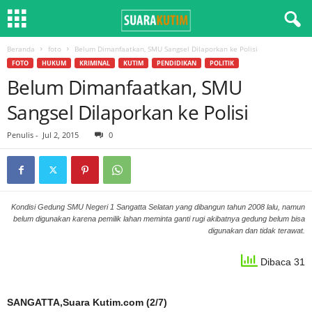
Beranda
foto
Belum Dimanfaatkan, SMU Sangsel Dilaporkan ke Polisi
FOTO
HUKUM
KRIMINAL
KUTIM
PENDIDIKAN
POLITIK
Belum Dimanfaatkan, SMU
Sangsel Dilaporkan ke Polisi
Penulis
-
Jul 2, 2015
0
Kondisi Gedung SMU Negeri 1 Sangatta Selatan yang dibangun tahun 2008 lalu, namun
belum digunakan karena pemilik lahan meminta ganti rugi akibatnya gedung belum bisa
digunakan dan tidak terawat.
Dibaca 31
SANGATTA,Suara Kutim.com (2/7)