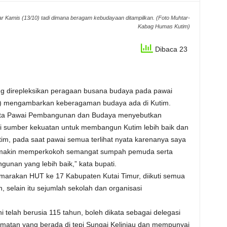
 Kamis (13/10) tadi dimana beragam kebudayaan ditampilkan. (Foto Muhtar-
Kabag Humas Kutim)
Dibaca 23
g direpleksikan peragaan busana budaya pada pawai
) mengambarkan keberagaman budaya ada di Kutim.
erta Pawai Pembangunan dan Budaya menyebutkan
 sumber kekuatan untuk membangun Kutim lebih baik dan
tim, pada saat pawai semua terlihat nyata karenanya saya
semakin memperkokoh semangat sumpah pemuda serta
nan yang lebih baik,” kata bupati.
arakan HUT ke 17 Kabupaten Kutai Timur, diikuti semua
selain itu sejumlah sekolah dan organisasi
telah berusia 115 tahun, boleh dikata sebagai delegasi
amatan yang berada di tepi Sungai Kelinjau dan mempunyai