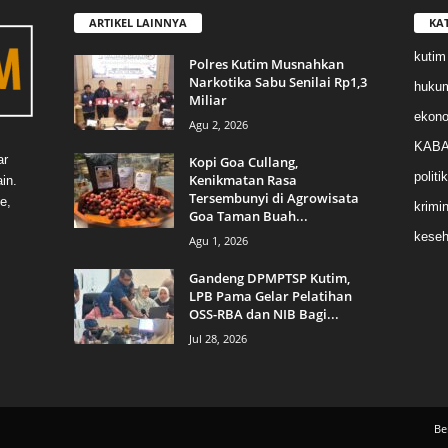
ARTIKEL LAINNYA
KA
kutim
Polres Kutim Musnahkan
Narkotika Sabu Senilai Rp1,3
huku
Miliar
ekon
Agu 2, 2026
KABA
ar
Kopi Goa Cullang,
politik
Kenikmatan Rasa
in.
Tersembunyi di Agrowisata
e,
krimin
Goa Taman Buah...
keseh
Agu 1, 2026
Gandeng DPMPTSP Kutim,
LPB Pama Gelar Pelatihan
OSS-RBA dan NIB Bagi...
Jul 28, 2026
Be