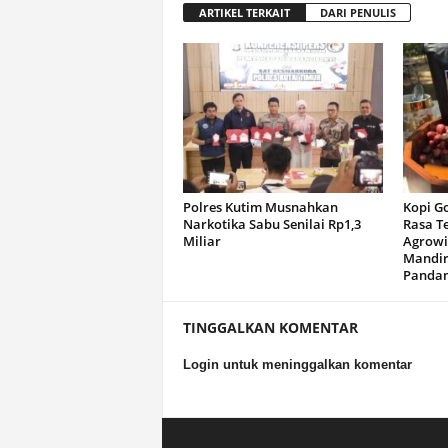
ARTIKEL TERKAIT
DARI PENULIS
Polres Kutim Musnahkan
Kopi G
Narkotika Sabu Senilai Rp1,3
Rasa T
Miliar
Agrowi
Mandir
Panda
TINGGALKAN KOMENTAR
Login untuk meninggalkan komentar