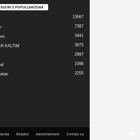
TEGORI E POPULLARIZUAR
13567
7387
m
3441
omi
3073
R KALTIM
2897
2398
al
2255
atan
randa
Redaksi
Advertisement
Contact us