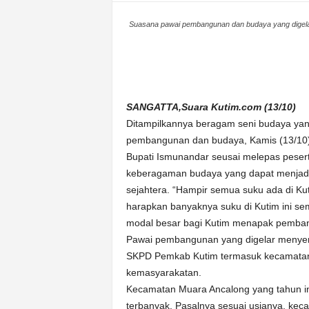
n
Suasana pawai pembangunan dan budaya yang digelar
&
A
k
u
r
a
SANGATTA,Suara Kutim.com (13/10)
t
Ditampilkannya beragam seni budaya yan
pembangunan dan budaya, Kamis (13/10
Bupati Ismunandar seusai melepas pes
keberagaman budaya yang dapat menjadi
sejahtera. “Hampir semua suku ada di Ku
harapkan banyaknya suku di Kutim ini 
modal besar bagi Kutim menapak pembangu
Pawai pembangunan yang digelar menyem
SKPD Pemkab Kutim termasuk kecamatan, 
kemasyarakatan.
Kecamatan Muara Ancalong yang tahun ini 
terbanyak. Pasalnya sesuai usianya, kec